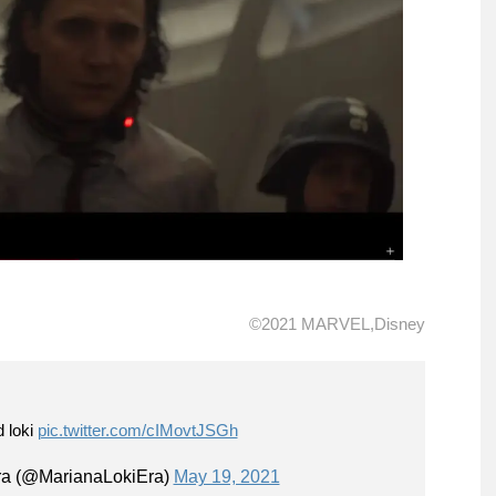
©2021 MARVEL,Disney
d loki
pic.twitter.com/cIMovtJSGh
ra (@MarianaLokiEra)
May 19, 2021