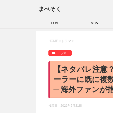
まべそく
HOME
MOVIE
HOME
>
ドラマ
>
ドラマ
【ネタバレ注意
ーラーに既に複
─ 海外ファンが
投稿日：
2021年5月21日