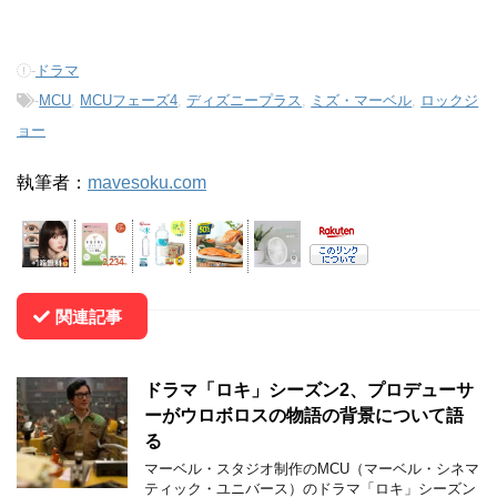
-
ドラマ
-
MCU
,
MCUフェーズ4
,
ディズニープラス
,
ミズ・マーベル
,
ロックジ
ョー
執筆者：
mavesoku.com
関連記事
ドラマ「ロキ」シーズン2、プロデューサ
ーがウロボロスの物語の背景について語
る
マーベル・スタジオ制作のMCU（マーベル・シネマ
ティック・ユニバース）のドラマ「ロキ」シーズン