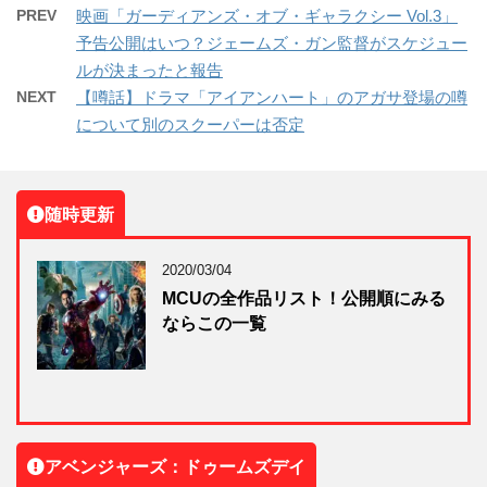
PREV
映画「ガーディアンズ・オブ・ギャラクシー Vol.3」
予告公開はいつ？ジェームズ・ガン監督がスケジュー
ルが決まったと報告
NEXT
【噂話】ドラマ「アイアンハート」のアガサ登場の噂
について別のスクーパーは否定
随時更新
2020/03/04
MCUの全作品リスト！公開順にみる
ならこの一覧
アベンジャーズ：ドゥームズデイ