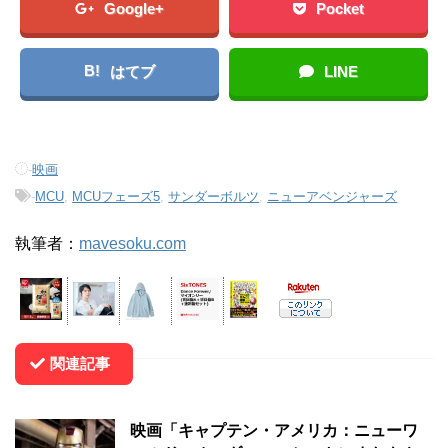
Google+
Pocket
B!
はてブ
LINE
-
映画
-
MCU
,
MCUフェーズ5
,
サンダーボルツ
,
ニューアベンジャーズ
執筆者：
mavesoku.com
関連記事
映画「キャプテン・アメリカ：ニューワ