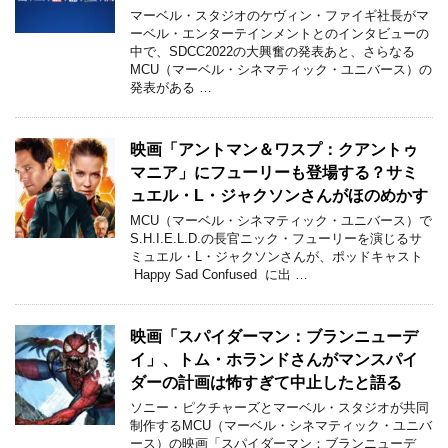
マーベル・スタジオのケヴィン・ファイギ社長がマ
ーベル・エンターテインメントとのインタビューの
中で、SDCC2022の大興奮の発表あと、さらなる
MCU（マーベル・シネマティック・ユニバース）の
発表がある …
映画「アントマン＆ワスプ：クアントゥ
マニア」にフューリーも登場する？サミ
ュエル・L・ジャクソンさんがほのめかす
MCU（マーベル・シネマティック・ユニバース）で
S.H.I.E.L.D.の長官ニック・フューリーを演じるサ
ミュエル・L・ジャクソンさんが、ポッドキャスト
Happy Sad Confused に出 …
映画「スパイダーマン：ブランニューデ
イ」、トム・ホランドさんがマンスパイ
ダーの計画は怖すぎて中止したと語る
ソニー・ピクチャーズとマーベル・スタジオが共同
制作するMCU（マーベル・シネマティック・ユニバ
ース）の映画「スパイダーマン：ブランニューデ