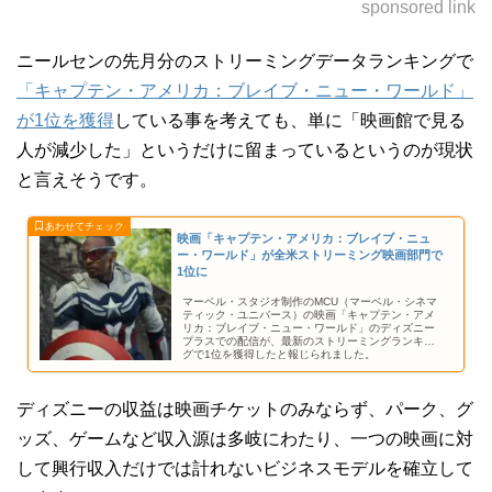
sponsored link
ニールセンの先月分のストリーミングデータランキングで
「キャプテン・アメリカ：ブレイブ・ニュー・ワールド」
が1位を獲得
している事を考えても、単に「映画館で見る
人が減少した」というだけに留まっているというのが現状
と言えそうです。
映画「キャプテン・アメリカ：ブレイブ・ニュ
ー・ワールド」が全米ストリーミング映画部門で
1位に
マーベル・スタジオ制作のMCU（マーベル・シネマ
ティック・ユニバース）の映画「キャプテン・アメ
リカ：ブレイブ・ニュー・ワールド」のディズニー
プラスでの配信が、最新のストリーミングランキン
グで1位を獲得したと報じられました。
ディズニーの収益は映画チケットのみならず、パーク、グ
ッズ、ゲームなど収入源は多岐にわたり、一つの映画に対
して興行収入だけでは計れないビジネスモデルを確立して