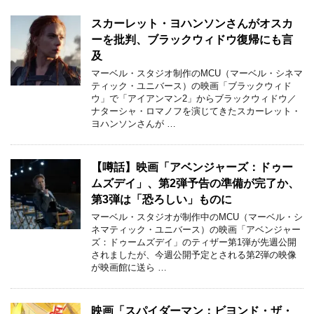
スカーレット・ヨハンソンさんがオスカ
ーを批判、ブラックウィドウ復帰にも言
及
マーベル・スタジオ制作のMCU（マーベル・シネマ
ティック・ユニバース）の映画「ブラックウィド
ウ」で「アイアンマン2」からブラックウィドウ／
ナターシャ・ロマノフを演じてきたスカーレット・
ヨハンソンさんが …
【噂話】映画「アベンジャーズ：ドゥー
ムズデイ」、第2弾予告の準備が完了か、
第3弾は「恐ろしい」ものに
マーベル・スタジオが制作中のMCU（マーベル・シ
ネマティック・ユニバース）の映画「アベンジャー
ズ：ドゥームズデイ」のティザー第1弾が先週公開
されましたが、今週公開予定とされる第2弾の映像
が映画館に送ら …
映画「スパイダーマン：ビヨンド・ザ・