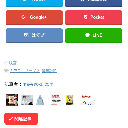
Google+
Pocket
B!
はてブ
LINE
-
映画
-
キアヌ・リーブス
,
関連話題
執筆者：
mavesoku.com
関連記事