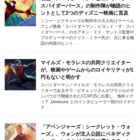
スパイダーバース」の制作陣が物語のヒ
ントとして2つのディズニー映画に言及
ソニー・ピクチャーズが制作中の大人向けマーベル
アニメ映画「スパイダーマン：ビヨンド・ザ・スパ
イダーバース」のホアキン・ドス・サントス監督や
プロデューサーのクリス・ミラー氏が、次に来る物
語の内容のヒント …
マイルズ・モラレスの共同クリエイター
が、映画やゲームからのロイヤリティが1
円もないと明かす
スパイダーマン／マイルズ・モラレスの共同クリエ
イターであるサラ・ピチェッリさんがブラジルのサ
ンパウロで開催されたCCXP25に出席し、海外メデ
ィア Jamesons とのインタビューで一切のロイヤリ
テ …
「アベンジャーズ：シークレット・ウォ
ーズ」、ウォンが主人公説にベネディク