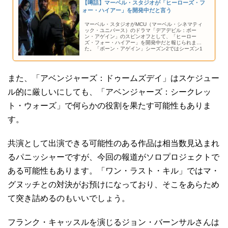
【噂話】マーベル・スタジオが「ヒーローズ・フ
ォー・ハイアー」を開発中だと言う
マーベル・スタジオがMCU（マーベル・シネマティ
ック・ユニバース）のドラマ「デアデビル：ボー
ン・アゲイン」のスピンオフとして、「ヒーロー
ズ・フォー・ハイアー」を開発中だと報じられまし
た。「ボーン・アゲイン」シーズン2ではシーズン1
のパニッシャーに続いてジェシカ・ジョーンズが合
流予定で、シーズン3ではさらに拡張されると見られ
ています。
また、「アベンジャーズ：ドゥームズデイ」はスケジュー
ル的に厳しいにしても、「アベンジャーズ：シークレッ
ト・ウォーズ」で何らかの役割を果たす可能性もありま
す。
共演として出演できる可能性のある作品は相当数見込まれ
るパニッシャーですが、今回の報道がソロプロジェクトで
ある可能性もあります。「ワン・ラスト・キル」ではマ・
グヌッチとの対決がお預けになっており、そこをあらため
て突き詰めるのもいいでしょう。
フランク・キャッスルを演じるジョン・バーンサルさんは