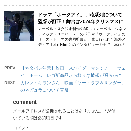
ドラマ「ホークアイ」、時系列について
監督が訂正！舞台は2024年クリスマスに
マーベル・スタジオ制作のMCU（マーベル・シネマ
ティック・ユニバース）のドラマ「ホークアイ」の
リース・トーマス共同監督が、先日行われた海外メ
ディア Total Film とのインタビューの中で、本作の
…
PREV
【ネタバレ注意】映画「スパイダーマン：ノー・ウェ
イ・ホーム」レゴ新商品から様々な情報が明らかに
NEXT
カレン・ギランさん、映画「ソー：ラブ＆サンダー」
のネビュラについて言及
comment
メールアドレスが公開されることはありません。
*
が付
いている欄は必須項目です
コメント