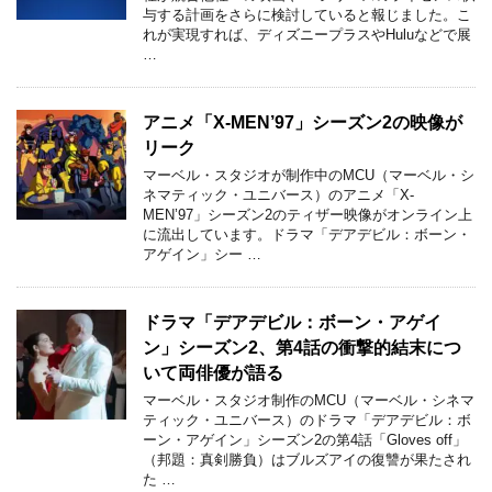
与する計画をさらに検討していると報じました。こ
れが実現すれば、ディズニープラスやHuluなどで展
…
アニメ「X-MEN’97」シーズン2の映像が
リーク
マーベル・スタジオが制作中のMCU（マーベル・シ
ネマティック・ユニバース）のアニメ「X-
MEN’97」シーズン2のティザー映像がオンライン上
に流出しています。ドラマ「デアデビル：ボーン・
アゲイン」シー …
ドラマ「デアデビル：ボーン・アゲイ
ン」シーズン2、第4話の衝撃的結末につ
いて両俳優が語る
マーベル・スタジオ制作のMCU（マーベル・シネマ
ティック・ユニバース）のドラマ「デアデビル：ボ
ーン・アゲイン」シーズン2の第4話「Gloves off」
（邦題：真剣勝負）はブルズアイの復讐が果たされ
た …