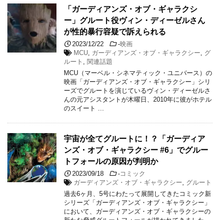
「ガーディアンズ・オブ・ギャラクシ
ー」グルート役ヴィン・ディーゼルさん
が性的暴行容疑で訴えられる
2023/12/22
-
映画
MCU
,
ガーディアンズ・オブ・ギャラクシー
,
グ
ルート
,
関連話題
MCU（マーベル・シネマティック・ユニバース）の
映画「ガーディアンズ・オブ・ギャラクシー」シリ
ーズでグルートを演じているヴィン・ディーゼルさ
んの元アシスタントが木曜日、2010年に彼がホテル
のスイート …
宇宙が全てグルートに！？「ガーディア
ンズ・オブ・ギャラクシー #6」でグルー
トフォールの原因が判明か
2023/09/18
-
コミック
ガーディアンズ・オブ・ギャラクシー
,
グルート
過去6ヶ月、5号にわたって展開してきたコミック新
シリーズ「ガーディアンズ・オブ・ギャラクシー」
において、ガーディアンズ・オブ・ギャラクシーの