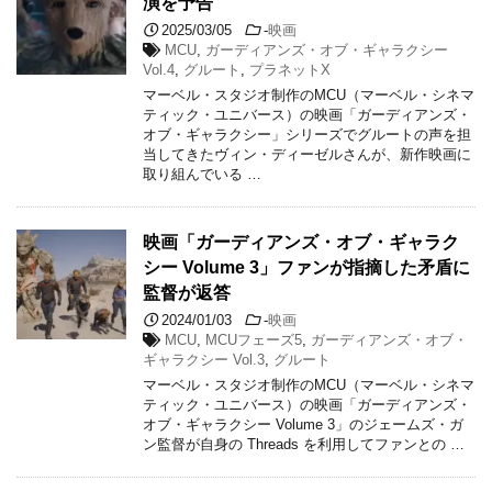
演を予告
2025/03/05
-
映画
MCU
,
ガーディアンズ・オブ・ギャラクシー
Vol.4
,
グルート
,
プラネットX
マーベル・スタジオ制作のMCU（マーベル・シネマ
ティック・ユニバース）の映画「ガーディアンズ・
オブ・ギャラクシー」シリーズでグルートの声を担
当してきたヴィン・ディーゼルさんが、新作映画に
取り組んでいる …
映画「ガーディアンズ・オブ・ギャラク
シー Volume 3」ファンが指摘した矛盾に
監督が返答
2024/01/03
-
映画
MCU
,
MCUフェーズ5
,
ガーディアンズ・オブ・
ギャラクシー Vol.3
,
グルート
マーベル・スタジオ制作のMCU（マーベル・シネマ
ティック・ユニバース）の映画「ガーディアンズ・
オブ・ギャラクシー Volume 3」のジェームズ・ガ
ン監督が自身の Threads を利用してファンとの …