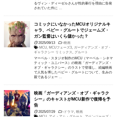
るヴィン・ディーゼルさんが性的暴行を理由に告発
されていた件に …
コミックにいなかったMCUオリジナルキ
ャラ、ベビー・グルートでジェームズ・
ガン監督はいくら儲かった？
2025/09/13
-
映画
MCU
,
MCUフェーズ3
,
ガーディアンズ・オブ・
ギャラクシー リミックス
,
グルート
マーベル・スタジオ制作のMCU（マーベル・シネマ
ティック・ユニバース）の映画「ガーディアンズ・
オブ・ギャラクシー」のラストで登場し、続編映画
で人気を博したベビー・グルートについて、生みの
親であるジェー …
映画「ガーディアンズ・オブ・ギャラク
シー」のキャストがMCU新作で復帰を予
告
2025/07/29
-
ドラマ
,
映画
MCU
,
アイ・アム・グルート
,
アベンジャーズ：