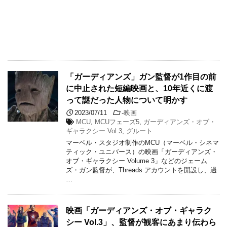
「ガーディアンズ」ガン監督が1作目の前
に中止された短編映画と、10年近くに渡
って謎だった人物について明かす
2023/07/11
-
映画
MCU
,
MCUフェーズ5
,
ガーディアンズ・オブ・
ギャラクシー Vol.3
,
グルート
マーベル・スタジオ制作のMCU（マーベル・シネマ
ティック・ユニバース）の映画「ガーディアンズ・
オブ・ギャラクシー Volume 3」などのジェーム
ズ・ガン監督が、Threads アカウントを開設し、過
…
映画「ガーディアンズ・オブ・ギャラク
シー Vol.3」、監督が観客にあまり伝わら