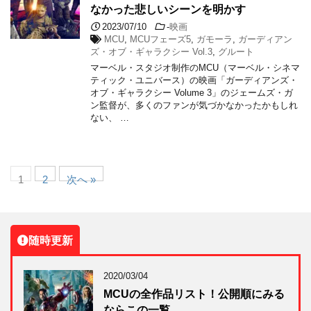
なかった悲しいシーンを明かす
2023/07/10
-
映画
MCU
,
MCUフェーズ5
,
ガモーラ
,
ガーディアン
ズ・オブ・ギャラクシー Vol.3
,
グルート
マーベル・スタジオ制作のMCU（マーベル・シネマ
ティック・ユニバース）の映画「ガーディアンズ・
オブ・ギャラクシー Volume 3」のジェームズ・ガ
ン監督が、多くのファンが気づかなかったかもしれ
ない、 …
1
2
次へ »
随時更新
2020/03/04
MCUの全作品リスト！公開順にみる
ならこの一覧