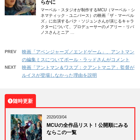
らかに
マーベル・スタジオが制作するMCU（マーベル・シ
ネマティック・ユニバース）の映画「ザ・マーベル
ズ」に出演するパク・ソジュンさんが演じるキャラ
クターについて、プロデューサーのメアリー・リバ
ノスさんとニア …
PREV
映画「アベンジャーズ／エンドゲーム」、アントマン
の編集ミスについてポール・ラッドさんがコメント
NEXT
映画「アントマン＆ワスプ：クアントマニア」監督が
ルイスが登場しなかった理由を説明
随時更新
2020/03/04
MCUの全作品リスト！公開順にみる
ならこの一覧