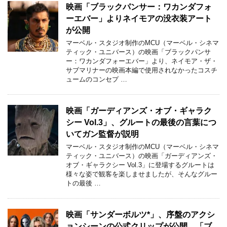
映画「ブラックパンサー：ワカンダフォ
ーエバー」よりネイモアの没衣装アート
が公開
マーベル・スタジオ制作のMCU（マーベル・シネマ
ティック・ユニバース）の映画「ブラックパンサ
ー：ワカンダフォーエバー」より、ネイモア・ザ・
サブマリナーの映画本編で使用されなかったコスチ
ュームのコンセプ …
映画「ガーディアンズ・オブ・ギャラク
シー Vol.3」、グルートの最後の言葉につ
いてガン監督が説明
マーベル・スタジオ制作のMCU（マーベル・シネマ
ティック・ユニバース）の映画「ガーディアンズ・
オブ・ギャラクシー Vol.3」に登場するグルートは
様々な姿で観客を楽しませましたが、そんなグルー
トの最後 …
映画「サンダーボルツ*」、序盤のアクシ
ョンシーンの公式クリップが公開、「ブ