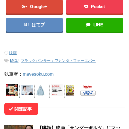
Google+
Pocket
B!
はてブ
LINE
-
映画
-
MCU
,
ブラックパンサー：ワカンダ・フォーエバー
執筆者：
mavesoku.com
関連記事
【噂話】映画「サンダーボルツ」にマッ