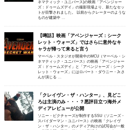
ネマティック・ユニバース)の映画「アベンジャー
ズ：ドゥームズデイ」の撮影現場より、新たなセッ
トが目撃されました。 以前からクレーターのような
ものが建築中 …
【噂話】映画「アベンジャーズ：シーク
レット・ウォーズ」ではさらに意外なキ
ャラが帰って来ると言う
マーベル・スタジオが開発中のMCU（マーベル・シ
ネマティック・ユニバース）の映画「アベンジャー
ズ：ドゥームズデイ」と「アベンジャーズ：シーク
レット・ウォーズ」にはロバート・ダウニー・Jr.さ
んが演じる …
「クレイヴン・ザ・ハンター」、見どこ
ろは主演のみ・・・？悪評目立つ海外メ
ディアレビューが公開
ソニー・ピクチャーズが制作するSSU（ソニーズ・
スパイダーマン・ユニバース）の映画「クレイヴ
ン・ザ・ハンター」のメディア向けの試写会が一般