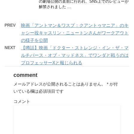
の劇場公開の直前に行われ、SNS上でのレビューが
解禁されました …
PREV
映画「アントマン＆ワスプ：クアントゥマニア」のキ
ャシー役キャスリン・ニュートンさんがワークアウト
の様子を公開
NEXT
【噂話】映画「ドクター・ストレンジ・イン・ザ・マ
ルチバース・オブ・マッドネス」でワンダと戦うのは
プロフェッサーXと報じられる
comment
メールアドレスが公開されることはありません。
*
が付
いている欄は必須項目です
コメント