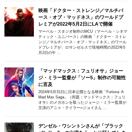
映画「ドクター・ストレンジ／マルチバ
ース・オブ・マッドネス」のワールドプ
レミアが2022年5月2日にLAで開催
マーベル・スタジオ制作のMCU（マーベル・シネマ
ティック・ユニバース）の映画「ドクター・ストレ
ンジ／マルチバース・オブ・マッドネス」のワール
ドプレミアが、ロサンゼルスで現地時間の2022年5
月2日の午 …
「マッドマックス：フュリオサ」ジョー
ジ・ミラー監督が「ソー5」制作の可能性
に言及
2024年5月31日に日本公開となる映画「Furiosa: A
Mad Max Saga」（邦題：マッドマックス：フュリ
オサ）のメガホンを取ったジョージ・ミラー監督が
主演のアニャ・テイラー=ジョイさん …
デンゼル・ワシントンさんが「ブラック