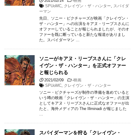
2021/02/14
-
映画
SPUoMC
,
クレイヴン・ザ・ハンター
,
スパイダ
ーマン
先日、ソニー・ピクチャーズが映画「クレイヴン・
ザ・ハンター」への出演をキアヌ・リーブスさんに
オファーしていることが報じられましたが、そのオ
ファーを既に断っていると新たな報道がありまし
た。スパイダーマン …
ソニーがキアヌ・リーブスさんに「クレ
イヴン・ザ・ハンター」を正式オファー
と報じられる
2021/02/09
-
映画
SPUoMC
,
クレイヴン・ザ・ハンター
ソニー・ピクチャーズが制作の準備を進めていると
いう噂の映画「クレイヴン・ザ・ハンター」の主演
としてキアヌ・リーブスさんに正式なオファーが出
たと、海外メディアの The Illminadi が報じました
…
スパイダーマンを狩る「クレイヴン・