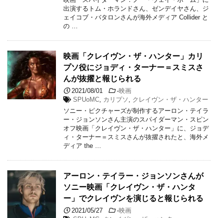
出演するトム・ホランドさん、ゼンデイヤさん、ジ
ェイコブ・バタロンさんが海外メディア Collider と
の …
映画「クレイヴン・ザ・ハンター」カリ
プソ役にジョディ・ターナー＝スミスさ
んが抜擢と報じられる
2021/08/01
-
映画
SPUoMC
,
カリプソ
,
クレイヴン・ザ・ハンター
ソニー・ピクチャーズが制作するアーロン・テイラ
ー・ジョンソンさん主演のスパイダーマン・スピン
オフ映画「クレイヴン・ザ・ハンター」に、ジョデ
ィ・ターナー＝スミスさんが抜擢されたと、海外メ
ディア the …
アーロン・テイラー・ジョンソンさんが
ソニー映画「クレイヴン・ザ・ハンタ
ー」でクレイヴンを演じると報じられる
2021/05/27
-
映画