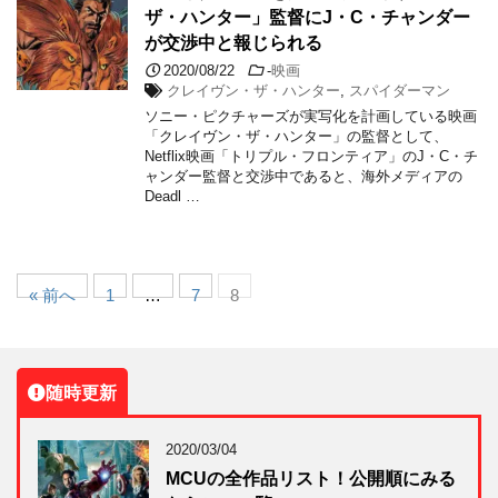
ザ・ハンター」監督にJ・C・チャンダー
が交渉中と報じられる
2020/08/22
-
映画
クレイヴン・ザ・ハンター
,
スパイダーマン
ソニー・ピクチャーズが実写化を計画している映画
「クレイヴン・ザ・ハンター」の監督として、
Netflix映画「トリプル・フロンティア」のJ・C・チ
ャンダー監督と交渉中であると、海外メディアの
Deadl …
« 前へ
1
…
7
8
随時更新
2020/03/04
MCUの全作品リスト！公開順にみる