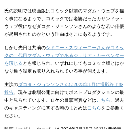
氏の説明では映画版はコミック以前のマダム・ウェブを描
く事になるようで、コミックでは老婆だったカサンドラ・
ウェブ役になぜダコタ・ジョンソンさんのような若い俳優
が起用されたのかという理由はそこにあるようです。
しかし先日は共演の
シドニー・スウィーニーさんがコミッ
クの二代目マダム・ウェブであるジュリア・カーペンター
を演じる
とも報じられ、いずれにしてもコミック版とはか
なり違う設定も取り入れられている事が伺えます。
主演の
ダコタ・ジョンソンさんは2023年1月に撮影終了を
報告
、現在は劇場公開に向けてポストプロダクションの最
中と見られています。ロケの目撃写真などは
こちら
、過去
のキャスティングに関する噂のまとめは
こちら
をご参照く
ださい。