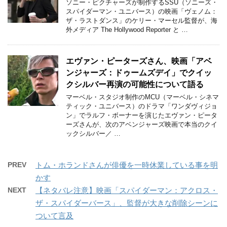
ソニー・ピクチャーズが制作するSSU（ソニーズ・
スパイダーマン・ユニバース）の映画「ヴェノム：
ザ・ラストダンス」のケリー・マーセル監督が、海
外メディア The Hollywood Reporter と …
エヴァン・ピーターズさん、映画「アベ
ンジャーズ：ドゥームズデイ」でクイッ
クシルバー再演の可能性について語る
マーベル・スタジオ制作のMCU（マーベル・シネマ
ティック・ユニバース）のドラマ「ワンダヴィジョ
ン」でラルフ・ボーナーを演じたエヴァン・ピータ
ーズさんが、次のアベンジャーズ映画で本当のクイ
ックシルバー／ …
PREV
トム・ホランドさんが俳優を一時休業している事を明
かす
NEXT
【ネタバレ注意】映画「スパイダーマン：アクロス・
ザ・スパイダーバース」、監督が大きな削除シーンに
ついて言及