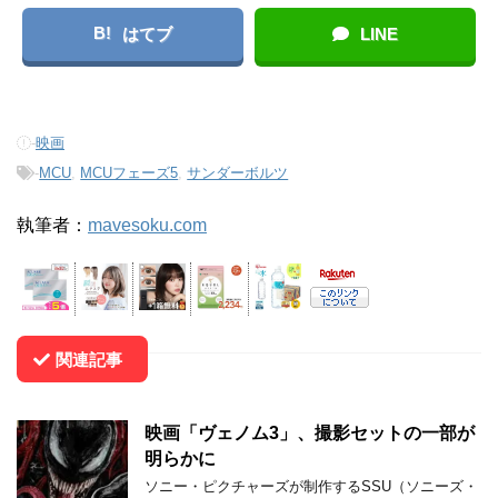
B!
はてブ
LINE
-
映画
-
MCU
,
MCUフェーズ5
,
サンダーボルツ
執筆者：
mavesoku.com
関連記事
映画「ヴェノム3」、撮影セットの一部が
明らかに
ソニー・ピクチャーズが制作するSSU（ソニーズ・