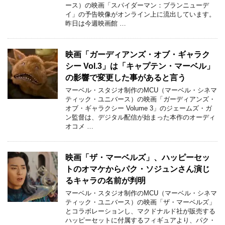
ース）の映画「スパイダーマン：ブランニューデ
イ」の予告映像がオンライン上に流出しています。
昨日は今週映画館 …
映画「ガーディアンズ・オブ・ギャラク
シー Vol.3」は「キャプテン・マーベル」
の影響で変更した事があると言う
マーベル・スタジオ制作のMCU（マーベル・シネマ
ティック・ユニバース）の映画「ガーディアンズ・
オブ・ギャラクシー Volume 3」のジェームズ・ガ
ン監督は、デジタル配信が始まった本作のオーディ
オコメ …
映画「ザ・マーベルズ」、ハッピーセッ
トのオマケからパク・ソジュンさん演じ
るキャラの名前が判明
マーベル・スタジオ制作のMCU（マーベル・シネマ
ティック・ユニバース）の映画「ザ・マーベルズ」
とコラボレーションし、マクドナルド社が販売する
ハッピーセットに付属するフィギュアより、パク・