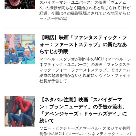
スパイダーマン・ユニバース）の映画「ヴェノム
3」の撮影が間もなく開始されると報じられて2日が
経過、今回はその撮影現場とされている地区からセ
ットの一部の写 …
【噂話】映画「ファンタスティック・フ
ォー：ファーストステップ」の新たなあ
らすじが判明
マーベル・スタジオが制作中のMCU（マーベル・シ
ネマティック・ユニバース）の映画「ファンタステ
ィック・フォー：ファーストステップ」ではチーム
結成の起源を描かないと以前にケヴィン・ファイギ
社長が予告して …
【ネタバレ注意】映画「スパイダーマ
ン：ブランニューデイ」の予告が流出、
「アベンジャーズ：ドゥームズデイ」に
続いて
ソニー・ピクチャーズとマーベル・スタジオが共同
制作中のMCU（マーベル・シネマティック・ユニバ