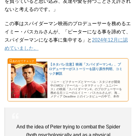
を負っていると思い込み、友達や愛を持つことさえ許され
ないと考えるのです。」
この事はスパイダーマン映画のプロデューサーを務めるエ
イミー・パスカルさんが、「ピーターになる事を諦めて、
スパイダーマンになる事に集中する」と
2024年12月に認
めていました。
【ネタバレ注意】映画「スパイダーマン4」、プ
ロデューサーがストーリーを語り原作判明、コミ
ック解説
ソニー・ピクチャーズとマーベル・スタジオが開発
中のMCU（マーベル・シネマティック・ユニバー
ス）の映画「スパイダーマン4」のプロデューサーを
務める元ソニーのエイミー・パスカルさんが、海外
メディア Deadline とのインタビューの中で、本作
の物語について言及しました。
And the idea of Peter trying to combat the Spider
(both psychologically and as a physical