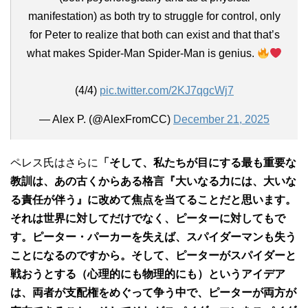
manifestation) as both try to struggle for control, only
for Peter to realize that both can exist and that that’s
what makes Spider-Man Spider-Man is genius.
(4/4)
pic.twitter.com/2KJ7qgcWj7
— Alex P. (@AlexFromCC)
December 21, 2025
ペレス氏はさらに
「そして、私たちが目にする最も重要な
教訓は、あの古くからある格言『大いなる力には、大いな
る責任が伴う』に改めて焦点を当てることだと思います。
それは世界に対してだけでなく、ピーターに対してもで
す。ピーター・パーカーを失えば、スパイダーマンも失う
ことになるのですから。そして、ピーターがスパイダーと
戦おうとする（心理的にも物理的にも）というアイデア
は、両者が支配権をめぐって争う中で、ピーターが両方が