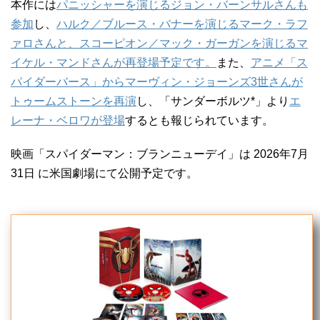
本作には
パニッシャーを演じるジョン・バーンサルさんも
参加
し、
ハルク／ブルース・バナーを演じるマーク・ラフ
ァロさんと、スコーピオン／マック・ガーガンを演じるマ
イケル・マンドさんが再登場予定です。
また、
アニメ「ス
パイダーバース」からマーヴィン・ジョーンズ3世さんが
トゥームストーンを再演
し、「サンダーボルツ*」より
エ
レーナ・ベロワが登場
するとも報じられています。
映画「スパイダーマン：ブランニューデイ」は 2026年7月
31日 に米国劇場にて公開予定です。