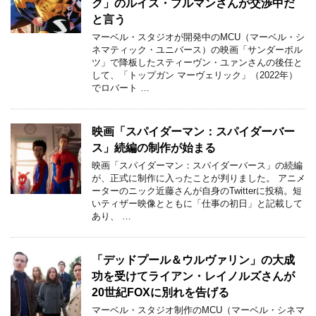
ク」のルイス・プルマンさんが交渉中だ
と言う
マーベル・スタジオが開発中のMCU（マーベル・シ
ネマティック・ユニバース）の映画「サンダーボル
ツ」で降板したスティーヴン・ユァンさんの後任と
して、「トップガン マーヴェリック」（2022年）
でロバート …
映画「スパイダーマン：スパイダーバー
ス」続編の制作が始まる
映画「スパイダーマン：スパイダーバース」の続編
が、正式に制作に入ったことが判りました。 アニメ
ーターのニック近藤さんが自身のTwitterに投稿。短
いティザー映像とともに「仕事の初日」と記載して
あり、 …
「デッドプール＆ウルヴァリン」の大成
功を受けてライアン・レイノルズさんが
20世紀FOXに別れを告げる
マーベル・スタジオ制作のMCU（マーベル・シネマ