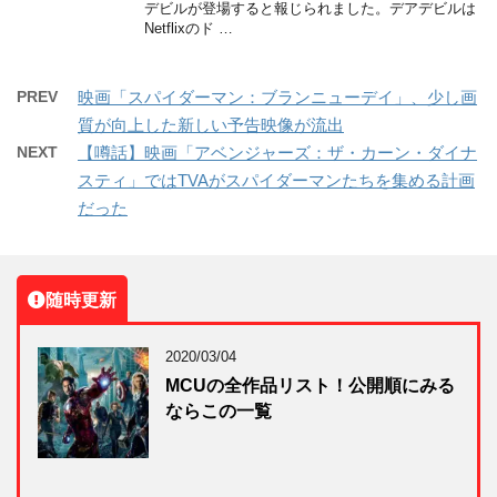
デビルが登場すると報じられました。デアデビルは
Netflixのド …
PREV
映画「スパイダーマン：ブランニューデイ」、少し画
質が向上した新しい予告映像が流出
NEXT
【噂話】映画「アベンジャーズ：ザ・カーン・ダイナ
スティ」ではTVAがスパイダーマンたちを集める計画
だった
随時更新
2020/03/04
MCUの全作品リスト！公開順にみる
ならこの一覧