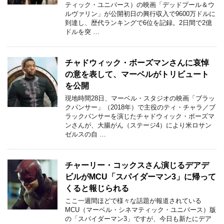
ティック・ユニバース）の映画「デッドプール＆ウ
ルヴァリン」が公開初日の興行収入で9600万ドルに
到達し、歴代ランキングで6位を記録。2日間で2億
ドルを突 …
チャドウィック・ボーズマンさんに哀悼
の意を表して、マーベルがトリビュート
を公開
現地時間28日、マーベル・スタジオの映画「ブラッ
クパンサー」（2018年）で主役のティ・チャラ／ブ
ラックパンサーを演じたチャドウィック・ボーズマ
ンさんが、大腸がん（ステージ4）により米ロサン
ゼルスの自 …
チャーリー・コックスさん演じるデアデ
ビルがMCU「スパイダーマン3」に帰って
くると報じられる
ここ一週間ほどで様々な話題が報道されている
MCU（マーベル・シネマティック・ユニバース）版
の「スパイダーマン3」ですが、今日も新たにデア