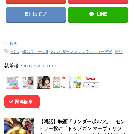
B!
はてブ
LINE
-
映画
-
MCU
,
MCUフェーズ6
,
スパイダーマン：ブランニューデイ
,
噂話
執筆者：
mavesoku.com
関連記事
【噂話】映画「サンダーボルツ」、セン
トリー役に「トップガン マーヴェリッ