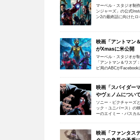
マーベル・スタジオ制作
ンジャーズ」の公式Ins
ン2の最終話に向けたロ
映画「アントマン
がXmasに米公開
マーベル・スタジオが制
「アントマン＆ワスプ
ビ局のABCがFaceboo
映画「スパイダー
やヴェノムについ
ソニー・ピクチャーズと
ック・ユニバース）の
ーのエイミー・パスカル
映画「ファンタス
タスの身長の矛盾