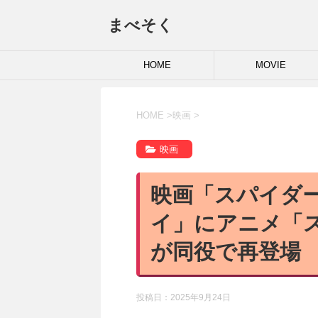
まべそく
HOME
MOVIE
HOME
>
映画
>
映画
映画「スパイダ
イ」にアニメ「
が同役で再登場
投稿日：
2025年9月24日