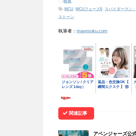
-
映画
-
MCU
,
MCUフェーズ6
,
スパイダーマン
ストーン
執筆者：
mavesoku.com
関連記事
アベンジャーズ公