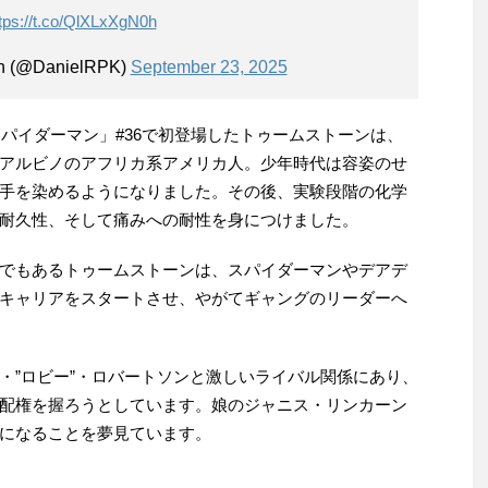
tps://t.co/QlXLxXgN0h
an (@DanielRPK)
September 23, 2025
スパイダーマン」#36で初登場したトゥームストーンは、
アルビノのアフリカ系アメリカ人。少年時代は容姿のせ
手を染めるようになりました。その後、実験段階の化学
耐久性、そして痛みへの耐性を身につけました。
でもあるトゥームストーンは、スパイダーマンやデアデ
キャリアをスタートさせ、やがてギャングのリーダーへ
・”ロビー”・ロバートソンと激しいライバル関係にあり、
配権を握ろうとしています。娘のジャニス・リンカーン
王になることを夢見ています。