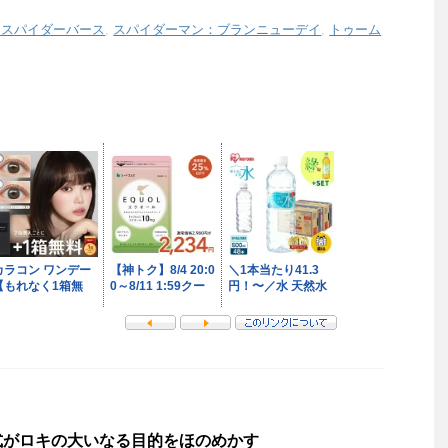
：スパイダーバース
,
スパイダーマン：ブランニューデイ
,
トゥーム
式がロキの大いなる目的をほのめかす