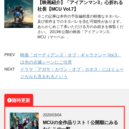
【映画紹介】「アイアンマン3」心折れる
社長【MCU Vol.7】
※この記事は本作の予告編程度の軽微なネタバレ、
及び前作までのネタバレを含む可能性があります。
あらかじめご了承いただける方のみ続きを御覧くだ
さい。 2013年公開の映画「アイアンマン3」
MCU（マーベル …
PREV
映画「ガーディアンズ・オブ・ギャラクシー Vol.3」
は光の点滅シーンにご注意
NEXT
ドラマ「アガサ：カヴン・オブ・カオス」にはミュー
ジカルも含まれるという
随時更新
2020/03/04
MCUの全作品リスト！公開順にみる