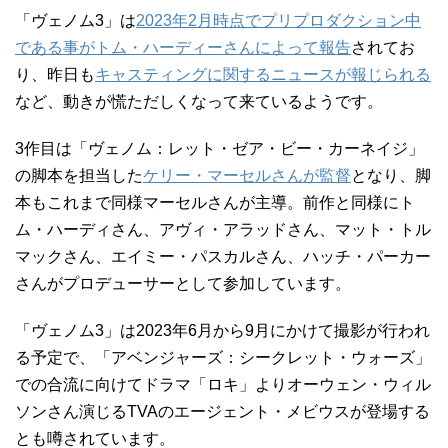
「ヴェノム3」は
2023年2月時点でプリプロダクション中
である事がトム・ハーディーさんによって報告
されてお
り、昨日も
キャスティングに関するニュースが報じられる
など、動きが慌ただしくなって来ているようです。
3作目は「ヴェノム：レット・ゼア・ビー・カーネイジ」
の脚本を担当した
ケリー・マーセルさんが監督
となり、脚
本もこれまで同様マーセルさんが主導。前作と同様にト
ム・ハーディさん、アヴィ・アラッドさん、マット・トル
マックさん、エイミー・パスカルさん、ハッチ・パーカー
さんがプロデューサーとして参加しています。
「ヴェノム3」は2023年6月から9月にかけて撮影が行われ
る予定で、「アベンジャーズ：シークレット・ウォーズ」
での合流に向けてドラマ「ロキ」よりオーウェン・ウィル
ソンさん演じるTVAのエージェント・メビウスが登場する
とも噂されています。