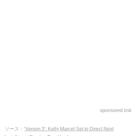
sponsored link
ソース：
‘Venom 3’: Kelly Marcel Set to Direct Next