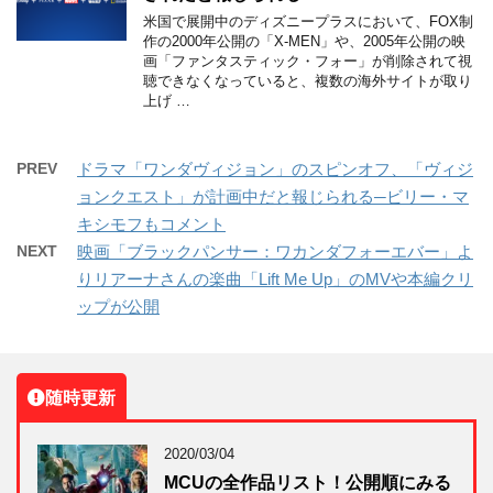
米国で展開中のディズニープラスにおいて、FOX制
作の2000年公開の「X-MEN」や、2005年公開の映
画「ファンタスティック・フォー」が削除されて視
聴できなくなっていると、複数の海外サイトが取り
上げ …
PREV
ドラマ「ワンダヴィジョン」のスピンオフ、「ヴィジ
ョンクエスト」が計画中だと報じられる─ビリー・マ
キシモフもコメント
NEXT
映画「ブラックパンサー：ワカンダフォーエバー」よ
りリアーナさんの楽曲「Lift Me Up」のMVや本編クリ
ップが公開
随時更新
2020/03/04
MCUの全作品リスト！公開順にみる