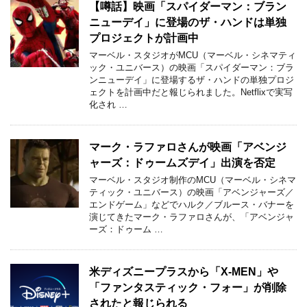
【噂話】映画「スパイダーマン：ブラン
ニューデイ」に登場のザ・ハンドは単独
プロジェクトが計画中
マーベル・スタジオがMCU（マーベル・シネマティ
ック・ユニバース）の映画「スパイダーマン：ブラ
ンニューデイ」に登場するザ・ハンドの単独プロジ
ェクトを計画中だと報じられました。Netflixで実写
化され …
マーク・ラファロさんが映画「アベンジ
ャーズ：ドゥームズデイ」出演を否定
マーベル・スタジオ制作のMCU（マーベル・シネマ
ティック・ユニバース）の映画「アベンジャーズ／
エンドゲーム」などでハルク／ブルース・バナーを
演じてきたマーク・ラファロさんが、「アベンジャ
ーズ：ドゥーム …
米ディズニープラスから「X-MEN」や
「ファンタスティック・フォー」が削除
されたと報じられる