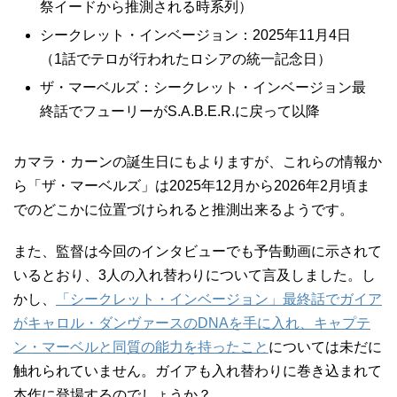
祭イードから推測される時系列）
シークレット・インベージョン：2025年11月4日
（1話でテロが行われたロシアの統一記念日）
ザ・マーベルズ：シークレット・インベージョン最
終話でフューリーがS.A.B.E.R.に戻って以降
カマラ・カーンの誕生日にもよりますが、これらの情報か
ら「ザ・マーベルズ」は2025年12月から2026年2月頃ま
でのどこかに位置づけられると推測出来るようです。
また、監督は今回のインタビューでも予告動画に示されて
いるとおり、3人の入れ替わりについて言及しました。し
かし、
「シークレット・インベージョン」最終話でガイア
がキャロル・ダンヴァースのDNAを手に入れ、キャプテ
ン・マーベルと同質の能力を持ったこと
については未だに
触れられていません。ガイアも入れ替わりに巻き込まれて
本作に登場するのでしょうか？