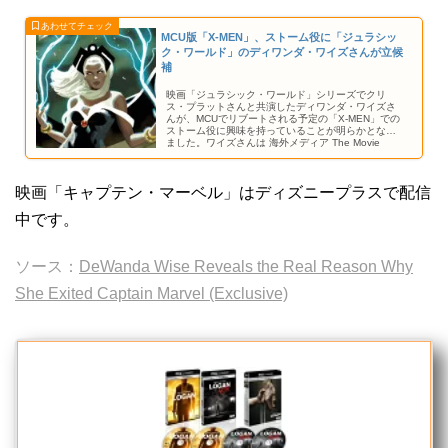
MCU版「X-MEN」、ストーム役に「ジュラシッ
ク・ワールド」のディワンダ・ワイズさんが立候
補
映画「ジュラシック・ワールド」シリーズでクリ
ス・プラットさんと共演したディワンダ・ワイズさ
んが、MCUでリブートされる予定の「X-MEN」での
ストーム役に興味を持っていることが明らかとなり
ました。ワイズさんは 海外メディア The Movie
Dweeb とのインタビューにて、これについて語って
います。
映画「キャプテン・マーベル」はディズニープラスで配信
中です。
ソース：
DeWanda Wise Reveals the Real Reason Why
She Exited Captain Marvel (Exclusive)