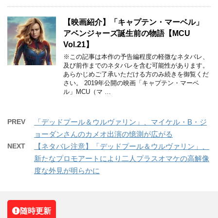
【映画紹介】「キャプテン・マーベル」
アベンジャーズ誕生前の物語【MCU
Vol.21】
※この記事は本作の予告編程度の軽微なネタバレ、
及び前作までのネタバレを含む可能性があります。
あらかじめご了承いただける方のみ続きを御覧くだ
さい。 2019年公開の映画「キャプテン・マーベ
ル」MCU（マ …
PREV
「デッドプール＆ウルヴァリン」、マイケル・B・ジ
ョーダンさんのカメオ出演の憶測が広がる
NEXT
【ネタバレ注意】「デッドプール＆ウルヴァリン」、
新たなプロモアートにより二人プラスオマケの高解像
度な外見が明らかに
随時更新