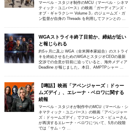
マーベル・スタジオ制作のMCU（マーベル・シネマ
ティック・ユニバース）の映画「ガーディアンズ・
オブ・ギャラクシー Volume 3」のジェームズ・ガ
ン監督が自身の Threads を利用してファンとの …
WGAストライキ終了目前か、締結が近い
と報じられる
約5ヶ月に及ぶ WGA（全米脚本家組合）のストライ
キを終結させるためのWGAとスタジオCEOの最新
交渉での合意が目前に迫っていると、海外メディア
Deadline が報じました。本日、AMPTPシャー …
【噂話】映画「アベンジャーズ：ドゥー
ムズデイ」、エレーナ・ベロワに関する
続報
マーベル・スタジオが制作中のMCU（マーベル・シ
ネマティック・ユニバース）の映画「アベンジャー
ズ：ドゥームズデイ」でフローレンス・ピューさん
が再演するエレーナ・ベロワについて、5月の段階
では「サム・ウ …