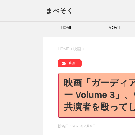
まべそく
HOME
MOVIE
HOME
>
映画
>
映画
映画「ガーディ
ー Volume 
共演者を殴って
投稿日：
2025年4月9日