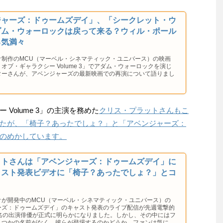
ジャーズ：ドゥームズデイ」、「シークレット・ウ
ダム・ウォーロックは戻って来る？ウィル・ポール
る気満々
オ制作のMCU（マーベル・シネマティック・ユニバース）の映画
オブ・ギャラクシー Volume 3」でアダム・ウォーロックを演じ
ターさんが、アベンジャーズの最新映画での再演について語りまし
Volume 3」の主演を務めた
クリス・プラットさんもこ
たが、「椅子？あったでしょ？」と「アベンジャーズ：
のめかしています。
ットさんは「アベンジャーズ：ドゥームズデイ」に
ャスト発表ビデオに「椅子？あったでしょ？」とコ
オが開発中のMCU（マーベル・シネマティック・ユニバース）の
ーズ：ドゥームズデイ」のキャスト発表のライブ配信が先週電撃的
7名の出演俳優が正式に明らかになりました。しかし、その中にはフ
くつかの名前がなく、彼らが登場するのかどうか、ファンは気にな