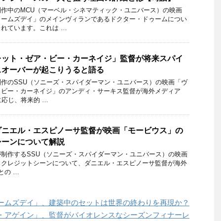
作中のMCU（マーベル・シネマティック・ユニバース）の映画
ゥームズデイ」のメインヴィランであるドクター・ドゥームについ
れています。これは …
レット・ゼア・ビー・カーネイジ」監督が将来スパイ
スオーバーが起こりうると語る
作のSSU（ソニーズ・スパイダーマン・ユニバース）の映画「ヴ
・ビー・カーネイジ」のアンディ・サーキス監督が海外メディア
に応じ、将来的 …
ダニエル・エスピノーサ監督が映画「モービウス」の
シーンについて解説
制作するSSU（ソニーズ・スパイダーマン・ユニバース）の映画
トクレジットシーンについて、ダニエル・エスピノーサ監督が海外
 との …
ームズデイ」、建築中のセットは世界の終わりを再現か？
・アゲイン」、監督がバイオレンスなシーズンフィナーレ