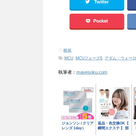
Twitter
Pocket
-
映画
-
MCU
,
MCUフェーズ5
,
アダム・ウォー
執筆者：
mavesoku.com