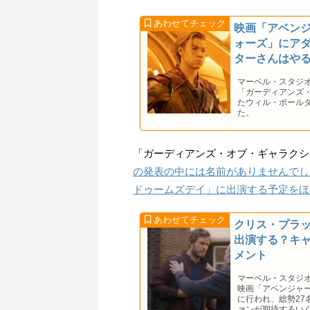
映画「アベン
ォーズ」にア
ターさんはや
マーベル・スタジ
「ガーディアンズ・
たウィル・ポール
た。
「ガーディアンズ・オブ・ギャラクシー 
の発表の中には名前がありませんでし
ドゥームズデイ」に出演する予定をほ
クリス・プラ
出演する？キ
メント
マーベル・スタジ
映画「アベンジャ
に行われ、総勢2
ァンが期待するい