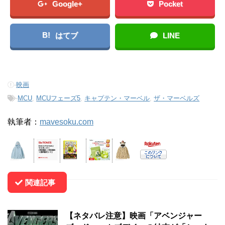
Google+
Pocket
B!
はてブ
LINE
-
映画
-
MCU
,
MCUフェーズ5
,
キャプテン・マーベル
,
ザ・マーベルズ
執筆者：
mavesoku.com
関連記事
【ネタバレ注意】映画「アベンジャー