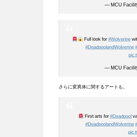
— MCU Facilit
Full look for
#Wolverine
wi
#DeadpoolandWolverine
pic
— MCU Facilit
さらに変異体に関するアートも。
First arts for
#Deadpool
va
#DeadpoolandWolverine
pic.