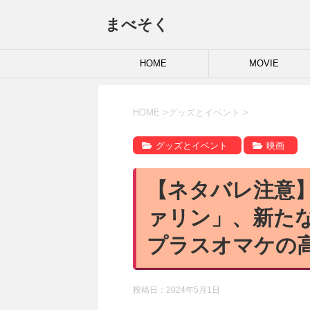
まべそく
HOME
MOVIE
HOME
>
グッズとイベント
>
グッズとイベント
映画
【ネタバレ注意
ァリン」、新た
プラスオマケの
投稿日：
2024年5月1日