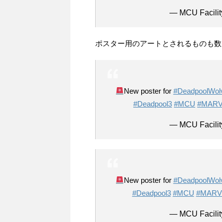
— MCU Facilit
ポスター用のアートとされるものも数
New poster for
#DeadpoolWolv
#Deadpool3
#MCU
#MARV
— MCU Facilit
New poster for
#DeadpoolWolv
#Deadpool3
#MCU
#MARV
— MCU Facilit