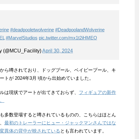
rine
#deadpooletwolverine
#DeadpoolandWolverine
EL
#MarvelStudios
pic.twitter.com/mx1t2iHMEO
y (@MCU_Facility)
April 30, 2024
から噂されており、ドッグプール、ベイビープール、キ
トが 2024年3月 頃から出始めていました。
ルは現状でアートが出てきておらず、
フィギュアの新作
。
も多数登場すると噂されているものの、こちらはほとん
、
最初のトレーラーにヒュー・ジャックマンさんではな
変異体の背中が映されている
とも言われています。