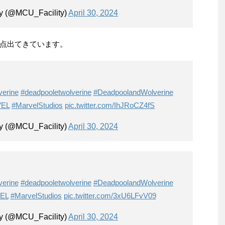
y (@MCU_Facility)
April 30, 2024
点出てきています。
erine
#deadpooletwolverine
#DeadpoolandWolverine
EL
#MarvelStudios
pic.twitter.com/IhJRoCZ4fS
y (@MCU_Facility)
April 30, 2024
erine
#deadpooletwolverine
#DeadpoolandWolverine
EL
#MarvelStudios
pic.twitter.com/3xU6LFvV09
y (@MCU_Facility)
April 30, 2024