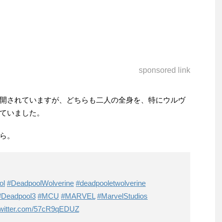
sponsored link
開されていますが、どちらも二人の全身を、特にウルヴ
ていました。
ら。
ol
#DeadpoolWolverine
#deadpooletwolverine
#Deadpool3
#MCU
#MARVEL
#MarvelStudios
twitter.com/57cR9qEDUZ