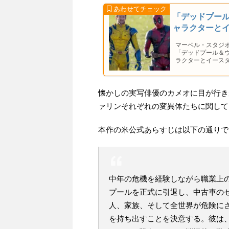
「デッドプール
ャラクターと
マーベル・スタジ
「デッドプール＆
ラクターとイース
懐かしの実写俳優のカメオに目が行き
ァリンそれぞれの変異体たちに関して
本作の米公式あらすじは以下の通りで
中年の危機を経験しながら職業上
プールを正式に引退し、中古車の
人、家族、そして全世界が危険に
を持ち出すことを決意する。彼は