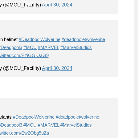
y (@MCU_Facility)
April 30, 2024
th helmet
#DeadpoolWolverine
#deadpooletwolverine
#Deadpool3
#MCU
#MARVEL
#MarvelStudios
.twitter.com/FYiGGiOaG9
y (@MCU_Facility)
April 30, 2024
riants
#DeadpoolWolverine
#deadpooletwolverine
#Deadpool3
#MCU
#MARVEL
#MarvelStudios
twitter.com/Ew2Obg5uZa