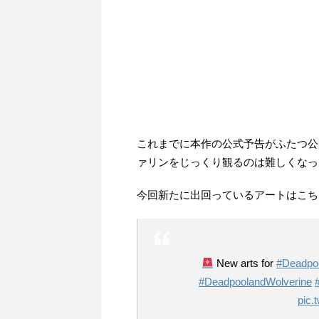
これまでに本作の公式予告がふたつ公
ァリンをじっくり観るのは難しくなっ
今回新たに出回っているアートはこち
New arts for
#Deadpo
#DeadpoolandWolverine
pic.