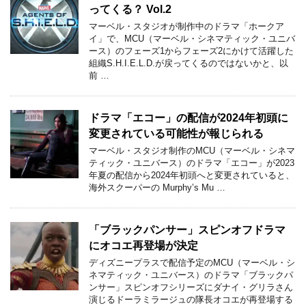
ってくる？ Vol.2
マーベル・スタジオが制作中のドラマ「ホークア
イ」で、MCU（マーベル・シネマティック・ユニバ
ース）のフェーズ1からフェーズ2にかけて活躍した
組織S.H.I.E.L.D.が戻ってくるのではないかと、以
前 …
ドラマ「エコー」の配信が2024年初頭に
変更されている可能性が報じられる
マーベル・スタジオ制作のMCU（マーベル・シネマ
ティック・ユニバース）のドラマ「エコー」が2023
年夏の配信から2024年初頭へと変更されていると、
海外スクーパーの Murphy’s Mu …
「ブラックパンサー」スピンオフドラマ
にオコエ再登場が決定
ディズニープラスで配信予定のMCU（マーベル・シ
ネマティック・ユニバース）のドラマ「ブラックパ
ンサー」スピンオフシリーズにダナイ・グリラさん
演じるドーラミラージュの隊長オコエが再登場する