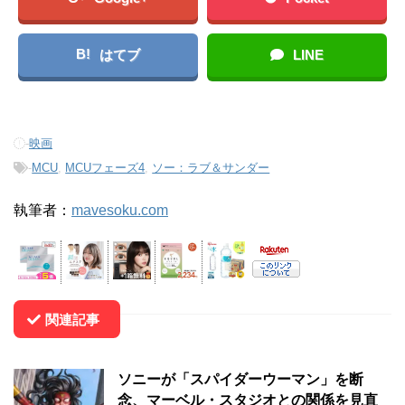
B!
はてブ
LINE
-
映画
-
MCU
,
MCUフェーズ4
,
ソー：ラブ＆サンダー
執筆者：
mavesoku.com
関連記事
ソニーが「スパイダーウーマン」を断
念、マーベル・スタジオとの関係を見直