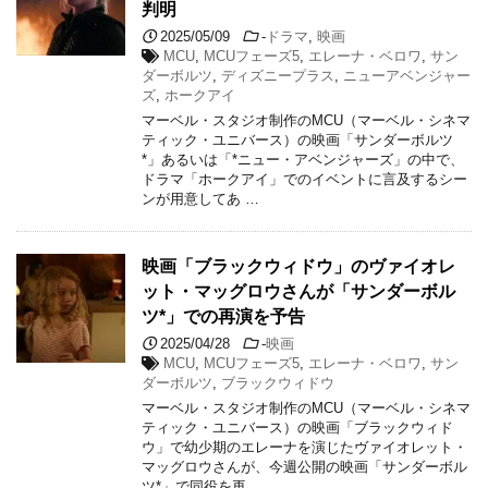
判明
2025/05/09
-
ドラマ
,
映画
MCU
,
MCUフェーズ5
,
エレーナ・ベロワ
,
サン
ダーボルツ
,
ディズニープラス
,
ニューアベンジャー
ズ
,
ホークアイ
マーベル・スタジオ制作のMCU（マーベル・シネマ
ティック・ユニバース）の映画「サンダーボルツ
*」あるいは「*ニュー・アベンジャーズ」の中で、
ドラマ「ホークアイ」でのイベントに言及するシー
ンが用意してあ …
映画「ブラックウィドウ」のヴァイオレ
ット・マッグロウさんが「サンダーボル
ツ*」での再演を予告
2025/04/28
-
映画
MCU
,
MCUフェーズ5
,
エレーナ・ベロワ
,
サン
ダーボルツ
,
ブラックウィドウ
マーベル・スタジオ制作のMCU（マーベル・シネマ
ティック・ユニバース）の映画「ブラックウィド
ウ」で幼少期のエレーナを演じたヴァイオレット・
マッグロウさんが、今週公開の映画「サンダーボル
ツ*」で同役を再 …