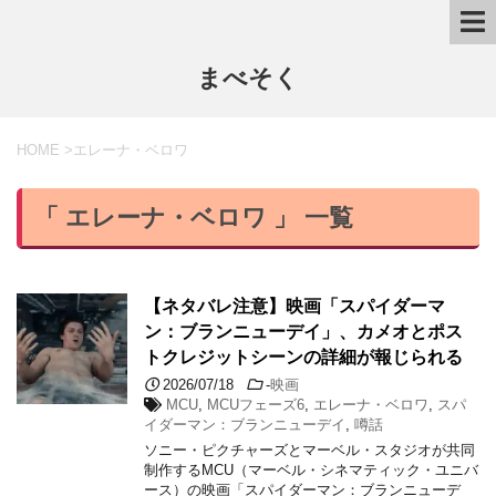
まべそく
HOME
>
エレーナ・ベロワ
「 エレーナ・ベロワ 」 一覧
【ネタバレ注意】映画「スパイダーマ
ン：ブランニューデイ」、カメオとポス
トクレジットシーンの詳細が報じられる
2026/07/18
-
映画
MCU
,
MCUフェーズ6
,
エレーナ・ベロワ
,
スパ
イダーマン：ブランニューデイ
,
噂話
ソニー・ピクチャーズとマーベル・スタジオが共同
制作するMCU（マーベル・シネマティック・ユニバ
ース）の映画「スパイダーマン：ブランニューデ