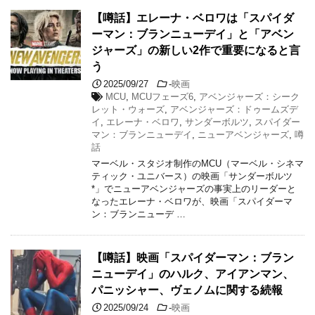
【噂話】エレーナ・ベロワは「スパイダ
ーマン：ブランニューデイ」と「アベン
ジャーズ」の新しい2作で重要になると言
う
2025/09/27
-
映画
MCU
,
MCUフェーズ6
,
アベンジャーズ：シーク
レット・ウォーズ
,
アベンジャーズ：ドゥームズデ
イ
,
エレーナ・ベロワ
,
サンダーボルツ
,
スパイダー
マン：ブランニューデイ
,
ニューアベンジャーズ
,
噂
話
マーベル・スタジオ制作のMCU（マーベル・シネマ
ティック・ユニバース）の映画「サンダーボルツ
*」でニューアベンジャーズの事実上のリーダーと
なったエレーナ・ベロワが、映画「スパイダーマ
ン：ブランニューデ …
【噂話】映画「スパイダーマン：ブラン
ニューデイ」のハルク、アイアンマン、
パニッシャー、ヴェノムに関する続報
2025/09/24
-
映画