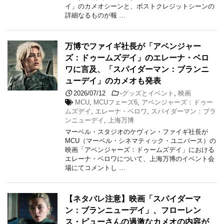
イ」のカメオシーンと、ポストクレジットシーンの
詳細なるものが報 …
万博でファイギ社長が「アベンジャー
ズ：ドゥームズデイ」のエレーナ・ベロ
ワに言及、「スパイダーマン：ブランニ
ューデイ」のカメオも発表
2026/07/12
-
グッズとイベント
,
映画
MCU
,
MCUフェーズ6
,
アベンジャーズ：ドゥー
ムズデイ
,
エレーナ・ベロワ
,
スパイダーマン：ブラ
ンニューデイ
,
上海万博
マーベル・スタジオのケヴィン・ファイギ社長が
MCU（マーベル・シネマティック・ユニバース）の
映画「アベンジャーズ：ドゥームズデイ」における
エレーナ・ベロワについて、上海万博のイベント会
場にてコメントし …
【ネタバレ注意】映画「スパイダーマ
ン：ブランニューデイ」、フローレン
ス・ピューさんの過激なカメオの内容が