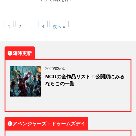
1
2
…
4
次へ »
随時更新
2020/03/04
MCUの全作品リスト！公開順にみる
ならこの一覧
アベンジャーズ：ドゥームズデイ