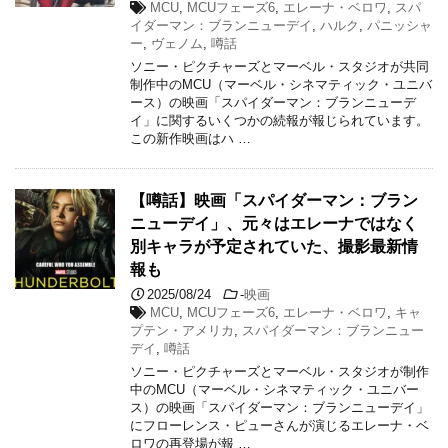
MCU
,
MCUフェーズ6
,
エレーナ・ベロワ
,
スパ
イダーマン：ブランニューデイ
,
ハルク
,
パニッシャ
ー
,
ヴェノム
,
噂話
ソニー・ピクチャーズとマーベル・スタジオが共同
制作中のMCU（マーベル・シネマティック・ユニバ
ース）の映画「スパイダーマン：ブランニューデ
イ」に関するいくつかの続報が報じられています。
この新作映画はハ …
【噂話】映画「スパイダーマン：ブラン
ニューデイ」、元々はエレーナではなく
別キャラが予定されていた、撮影最新情
報も
2025/08/24
-
映画
MCU
,
MCUフェーズ6
,
エレーナ・ベロワ
,
キャ
プテン・アメリカ
,
スパイダーマン：ブランニュー
デイ
,
噂話
ソニー・ピクチャーズとマーベル・スタジオが制作
中のMCU（マーベル・シネマティック・ユニバー
ス）の映画「スパイダーマン：ブランニューデイ」
にフローレンス・ピューさんが演じるエレーナ・ベ
ロワの再登場が報 …