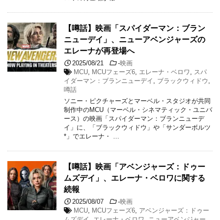
【噂話】映画「スパイダーマン：ブラン
ニューデイ」、ニューアベンジャーズの
エレーナが再登場へ
2025/08/21
-
映画
MCU
,
MCUフェーズ6
,
エレーナ・ベロワ
,
スパ
イダーマン：ブランニューデイ
,
ブラックウィドウ
,
噂話
ソニー・ピクチャーズとマーベル・スタジオが共同
制作中のMCU（マーベル・シネマティック・ユニバ
ース）の映画「スパイダーマン：ブランニューデ
イ」に、「ブラックウィドウ」や「サンダーボルツ
*」でエレーナ・ …
【噂話】映画「アベンジャーズ：ドゥー
ムズデイ」、エレーナ・ベロワに関する
続報
2025/08/07
-
映画
MCU
,
MCUフェーズ6
,
アベンジャーズ：ドゥー
ムズデイ
,
エレーナ・ベロワ
,
ニューアベンジャー