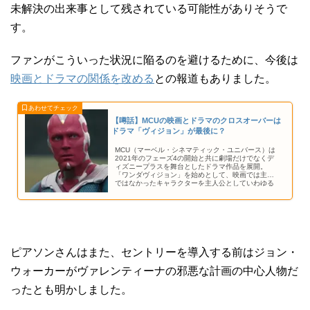
未解決の出来事として残されている可能性がありそうで
す。
ファンがこういった状況に陥るのを避けるために、今後は
映画とドラマの関係を改める
との報道もありました。
【噂話】MCUの映画とドラマのクロスオーバーは
ドラマ「ヴィジョン」が最後に？
MCU（マーベル・シネマティック・ユニバース）は
2021年のフェーズ4の開始と共に劇場だけでなくデ
ィズニープラスを舞台としたドラマ作品を展開。
「ワンダヴィジョン」を始めとして、映画では主役
ではなかったキャラクターを主人公としていわゆる
スピンオフドラマの制作を活性化してきました。し
かし、今後はこのような展開はなくなっていくと海
外スクーパーが報じています。
ピアソンさんはまた、セントリーを導入する前はジョン・
ウォーカーがヴァレンティーナの邪悪な計画の中心人物だ
ったとも明かしました。