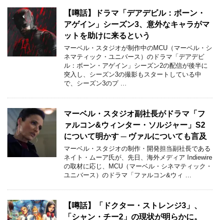
【噂話】ドラマ「デアデビル：ボーン・
アゲイン」シーズン3、意外なキャラがマ
ットを助けに来るという
マーベル・スタジオが制作中のMCU（マーベル・シ
ネマティック・ユニバース）のドラマ「デアデビ
ル：ボーン・アゲイン」シーズン2の配信が後半に
突入し、シーズン3の撮影もスタートしている中
で、シーズン3のプ …
マーベル・スタジオ副社長がドラマ「フ
ァルコン&ウィンター・ソルジャー」S2
について明かす ─ ヴァルについても言及
マーベル・スタジオの制作・開発担当副社長である
ネイト・ムーア氏が、先日、海外メディア Indiewire
の取材に応じ、MCU（マーベル・シネマティック・
ユニバース）のドラマ「ファルコン&ウィ …
【噂話】「ドクター・ストレンジ3」、
「シャン・チー2」の現状が明らかに。