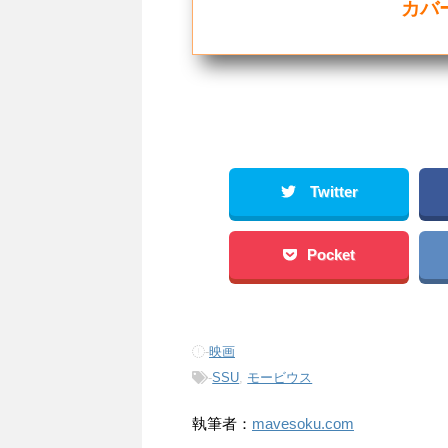
カバ
Twitter
Pocket
-
映画
-
SSU
,
モービウス
執筆者：
mavesoku.com