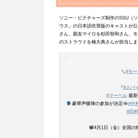
ソニー・ピクチャーズ制作のSSU（
ウス」の日本語吹替版のキャストが公
さん、親友マイロを杉田智和さん、モ
のストラウドを楠大典さんが担当しま
＼
#モ
『
#スパ
#マーベル
最新
豪華声優陣の参加が決定
#中
#田
4月1日（金）全国の