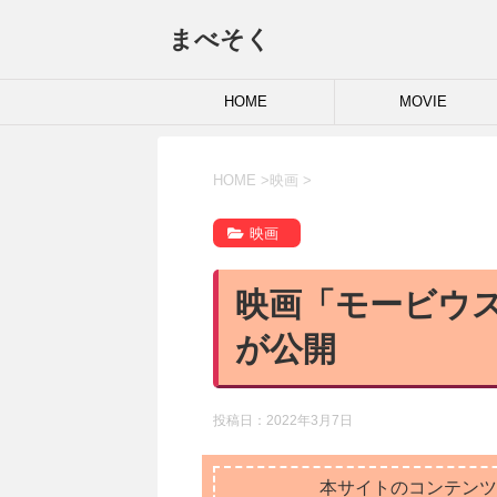
まべそく
HOME
MOVIE
HOME
>
映画
>
映画
映画「モービウ
が公開
投稿日：
2022年3月7日
本サイトのコンテンツ