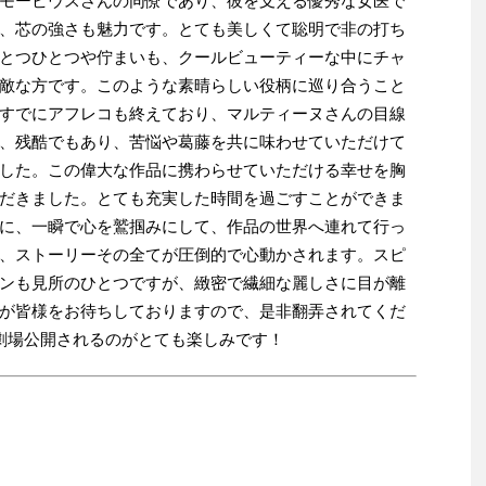
モービウスさんの同僚であり、彼を支える優秀な女医で
、芯の強さも魅力です。とても美しくて聡明で非の打ち
とつひとつや佇まいも、クールビューティーな中にチャ
敵な方です。このような素晴らしい役柄に巡り合うこと
すでにアフレコも終えており、マルティーヌさんの目線
、残酷でもあり、苦悩や葛藤を共に味わせていただけて
した。この偉大な作品に携わらせていただける幸せを胸
だきました。とても充実した時間を過ごすことができま
に、一瞬で心を鷲掴みにして、作品の世界へ連れて行っ
、ストーリーその全てが圧倒的で心動かされます。スピ
ンも見所のひとつですが、緻密で繊細な麗しさに目が離
が皆様をお待ちしておりますので、是非翻弄されてくだ
劇場公開されるのがとても楽しみです！