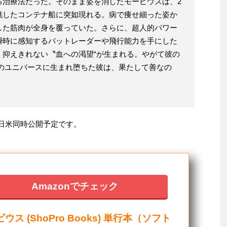
る治療法だった。そのまま姿を消したモービウスは、2
礁したコンテナ船に突如現れる。病で痩せ細った姿か
した筋肉が全身を覆っていた。さらに、超人的パワー
瞬時に感知するバットレーダーや飛行能力を手にした
、抑えきれない〝血への渇望“が生まれる。やがて彼の
このユニバースに生まれ堕ちた彼は、果たして善なの
日 日米同時公開予定です。
Amazonでチェック
ウス (ShoPro Books) 単行本（ソフト