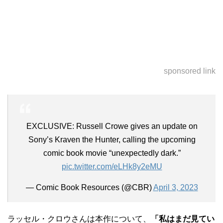
sponsored link
EXCLUSIVE: Russell Crowe gives an update on
Sony’s Kraven the Hunter, calling the upcoming
comic book movie “unexpectedly dark.”
pic.twitter.com/eLHk8y2eMU
— Comic Book Resources (@CBR)
April 3, 2023
ラッセル・クロウさんは本作について、
「私はまだ見てい