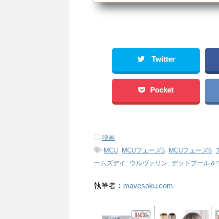
Twitter
Pocket
-
映画
-
MCU
,
MCUフェーズ5
,
MCUフェーズ6
,
ームズデイ
,
ウルヴァリン
,
デッドプール＆
執筆者：
mavesoku.com