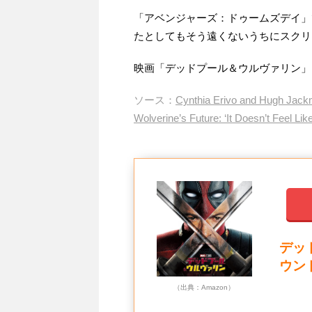
「アベンジャーズ：ドゥームズデイ」
たとしてもそう遠くないうちにスクリ
映画「デッドプール＆ウルヴァリン」
ソース：
Cynthia Erivo and Hugh Jack
Wolverine’s Future: ‘It Doesn’t Feel Lik
デッ
ウン
（出典：Amazon）