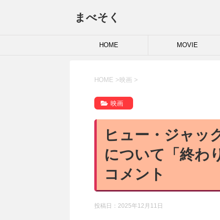
まべそく
HOME
MOVIE
HOME
>
映画
>
映画
ヒュー・ジャッ
について「終わ
コメント
投稿日：
2025年12月11日