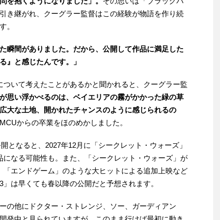
問を抱くようになりました」。
その思いは「ブラックパ
引き継がれ、クーグラー監督はこの経験が物語を作り続
ます。
た瞬間がありました。だから、公開して作品に満足した
る』と感じたんです。」
について考えたことがあるかと聞かれると、クーグラー監
が思い浮かべるのは、ベイエリアの霧がかかった緑の草
広大な土地、開かれたチャンスのように感じられるの
MCUからの卒業をほのめかしました。
に公開となると、2027年12月に「シークレット・ウォーズ」
品になる可能性も。また、「シークレット・ウォーズ」が
、「エンドゲーム」のような大ヒットによる追加上映など
3」は早くても春以降の公開だと予想されます。
ーの他にドクター・ストレンジ、ソー、ガーディアン
開発中と見られていますが、このまま行けば最初に動き