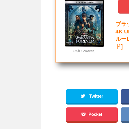
ブラ
4K U
ルー
ド]
（出典：Amazon）
Twitter
Pocket