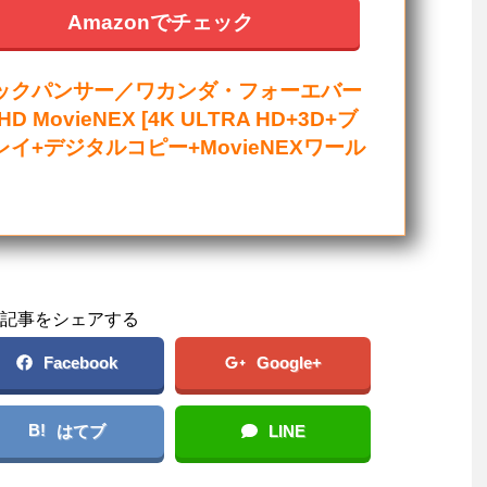
Amazonでチェック
ックパンサー／ワカンダ・フォーエバー
HD MovieNEX [4K ULTRA HD+3D+ブ
レイ+デジタルコピー+MovieNEXワール
記事をシェアする
Facebook
Google+
B!
はてブ
LINE