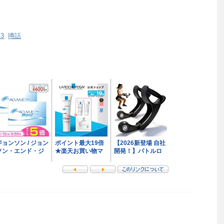
3
,
噂話