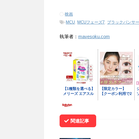
-
映画
-
MCU
,
MCUフェーズ7
,
ブラックパンサー
執筆者：
mavesoku.com
関連記事