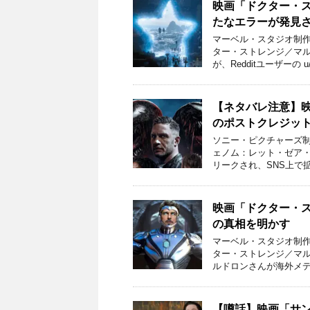
映画「ドクター・
たなエラーが発見
マーベル・スタジオ制作
ター・ストレンジ／マ
が、Redditユーザーの u/
【ネタバレ注意】
のポストクレジッ
ソニー・ピクチャーズ制
ェノム：レット・ゼア
リークされ、SNS上で
映画「ドクター・
の真相を明かす
マーベル・スタジオ制作
ター・ストレンジ／マ
ルドロンさんが海外メディア
【噂話】映画「サ