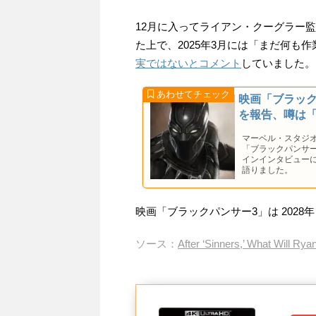
12月に入ってライアン・クーグラー
た上で、2025年3月には「まだ何も
実ではないとコメント
していました。
映画「ブラッ
を報告、噂は
マーベル・スタジ
「ブラックパンサー
インインタビュー
語りました。
映画「ブラックパンサー3」は 2028
ソース：
After ‘Sinners,’ What Will Ry