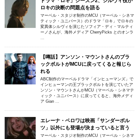
ドラマ「ロキ」シーズン2、シルヴィ役が
ロキの決断の問題点を語る
マーベル・スタジオ制作のMCU（マーベル・シネマ
ティック・ユニバース）のドラマ「ロキ」でロキの
変異体シルヴィを演じたソフィア・ディ・マルティ
ーノさんが、海外メディア CherryPicks とのオンラ
…
【噂話】アンソン・マウントさんのブラ
ックボルトがMCUに戻ってくると報じら
れる
ABC制作のマーベルドラマ「インヒューマンズ」で
インヒューマンの王ブラックボルトを演じていたア
ンソン・マウントさんがMCU（マーベル・シネマテ
ィック・ユニバース）に戻ってくると、海外メディ
ア Gian …
エレーナ・ベロワは映画「サンダーボル
ツ」以外にも登場が決まっていると言う
マーベル・スタジオ制作のMCU（マーベル・シネマ