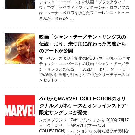
ティック・ユニバース）の映画「ブラックウィド
ウ」でブラックウィドウ／ナターシャ・ロマノフの
妹エレーナ・ベロワを演じたフローレンス・ピュー
さんが、今後2本 …
映画「シャン・チー／テン・リングスの
伝説」より、未使用に終わった悪魔たち
のアートが公開
マーベル・スタジオ制作のMCU（マーベル・シネマ
ティック・ユニバース）の映画「シャン・チー／テ
ン・リングスの伝説」（2021年）より、ター・ロー
での戦いに登場が計画されていたクリーチャーのコ
ンセプトア …
ZoffからMARVEL COLLECTIONのオリ
ジナルメガネケースとオンラインストア
限定サングラスが発売
メガネブランド「Zoff（ゾフ）」から 2020年7月17
日（金）より、「MARVEL(マーベル)
COLLECTION(コレクション)」の持ち運びが便利な