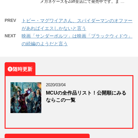
メガネケースをZoff全店にて発売中です。ま …
PREV
トビー・マグワイアさん、スパイダーマンのオファー
があればイエスしかないと言う
NEXT
映画「サンダーボルツ」は映画「ブラックウィドウ」
の続編のようだと言う
随時更新
2020/03/04
MCUの全作品リスト！公開順にみる
ならこの一覧