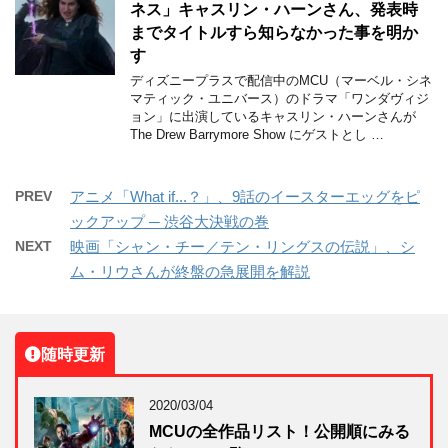
ネス」キャスリン・ハーンさん、発表時
までタイトルすら知らなかった事を明か
す
ディズニープラスで配信中のMCU（マーベル・シネ
マティック・ユニバース）のドラマ「ワンダヴィジ
ョン」に出演しているキャスリン・ハーンさんが
The Drew Barrymore Show にゲストとし …
PREV
アニメ「What if...？」、9話のイースターエッグをピ
ックアップ ─ 渋谷大決戦の巻
NEXT
映画「シャン・チー／テン・リングスの伝説」、シ
ム・リウさんが終盤の急展開を解説
随時更新
2020/03/04
MCUの全作品リスト！公開順にみる