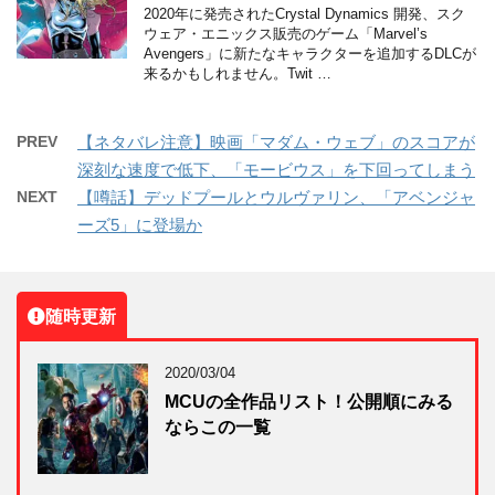
2020年に発売されたCrystal Dynamics 開発、スク
ウェア・エニックス販売のゲーム「Marvel’s
Avengers」に新たなキャラクターを追加するDLCが
来るかもしれません。Twit …
PREV
【ネタバレ注意】映画「マダム・ウェブ」のスコアが
深刻な速度で低下、「モービウス」を下回ってしまう
NEXT
【噂話】デッドプールとウルヴァリン、「アベンジャ
ーズ5」に登場か
随時更新
2020/03/04
MCUの全作品リスト！公開順にみる
ならこの一覧