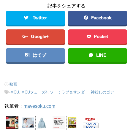
記事をシェアする
Twitter
Facebook
Google+
Pocket
B!
はてブ
LINE
-
映画
-
MCU
,
MCUフェーズ4
,
ソー：ラブ＆サンダー
,
神殺しのゴア
執筆者：
mavesoku.com