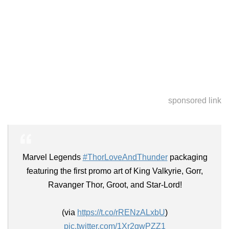
sponsored link
Marvel Legends
#ThorLoveAndThunder
packaging
featuring the first promo art of King Valkyrie, Gorr,
Ravanger Thor, Groot, and Star-Lord!
(via
https://t.co/rRENzALxbU
)
pic.twitter.com/1Xr2gwPZZ1