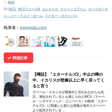
-
映画
-
MCU
,
MCUフェーズ4
,
エレクトロ
,
グリーンゴブリン
,
スパイダーマ
ン：ノー・ウェイ・ホーム
,
ドクター・オクトパス
執筆者：
mavesoku.com
関連記事
【噂話】「エターナルズ2」中止の噂の
中、イカリスが想像以上に早く戻ってく
ると言う
マーベル・スタジオが開発中と言われながらも先
日、凍結されているとも報じられたMCU（マーベ
ル・シネマティック・ユニバース）の映画「エター
ナルズ2」に関連した新たな情報が海外スクーパー
より提供されていま …