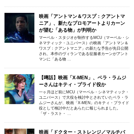
映画「アントマン＆ワスプ：クアントマ
ニア」、新たなプロモアートよりカーン
が望む「ある物」が判明か
マーベル・スタジオが制作するMCU（マーベル・シ
ネマティック・ユニバース）の映画「アントマン＆
ワスプ：クアントマニア」の新たな予告が先日公開
され、本作のヴィランである征服者カーンがアント
マンに「ある物 …
【噂話】映画「X-MEN」、ベラ・ラムジ
ーさんはキティ・プライド役か
一ヶ月ほど前にMCU（マーベル・シネマティック・
ユニバース）で大役を検討中とされていたベラ・ラ
ムジーさんが、映画「X-MEN」のキティ・プライド
役として検討中だとあらたに報じられました。
「ザ・ラスト・ …
映画「ドクター・ストレンジ／マルチバ