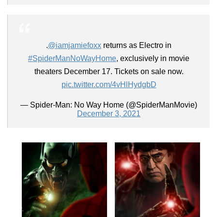
.
@iamjamiefoxx
returns as Electro in
#SpiderManNoWayHome
, exclusively in movie
theaters December 17. Tickets on sale now.
pic.twitter.com/4vHlHydgbD
— Spider-Man: No Way Home (@SpiderManMovie)
December 3, 2021