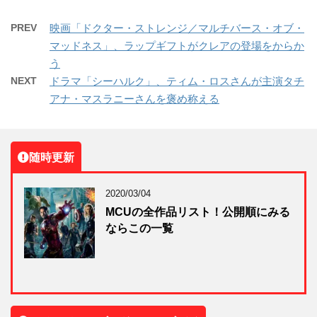
PREV
映画「ドクター・ストレンジ／マルチバース・オブ・
マッドネス」、ラップギフトがクレアの登場をからか
う
NEXT
ドラマ「シーハルク」、ティム・ロスさんが主演タチ
アナ・マスラニーさんを褒め称える
随時更新
2020/03/04
MCUの全作品リスト！公開順にみる
ならこの一覧