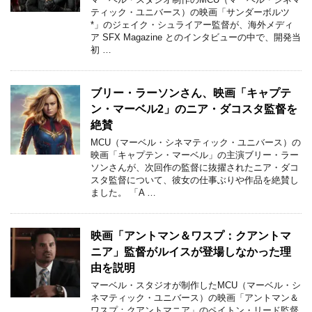
ティック・ユニバース）の映画「サンダーボルツ
*」のジェイク・シュライアー監督が、海外メディ
ア SFX Magazine とのインタビューの中で、開発当
初 …
ブリー・ラーソンさん、映画「キャプテ
ン・マーベル2」のニア・ダコスタ監督を
絶賛
MCU（マーベル・シネマティック・ユニバース）の
映画「キャプテン・マーベル」の主演ブリー・ラー
ソンさんが、次回作の監督に抜擢されたニア・ダコ
スタ監督について、彼女の仕事ぶりや作品を絶賛し
ました。 「A …
映画「アントマン＆ワスプ：クアントマ
ニア」監督がルイスが登場しなかった理
由を説明
マーベル・スタジオが制作したMCU（マーベル・シ
ネマティック・ユニバース）の映画「アントマン＆
ワスプ：クアントマニア」のペイトン・リード監督