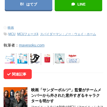
B!
はてブ
LINE
-
映画
-
MCU
,
MCUフェーズ4
,
スパイダーマン：ノー・ウェイ・ホーム
執筆者：
mavesoku.com
関連記事
映画「サンダーボルツ*」監督がチームメ
ンバーから外された意外すぎるキャラク
ターを明かす
マーベル・スタジオ制作のMCU（マーベル・シネマ