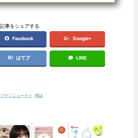
記事をシェアする
Facebook
Google+
B!
はてブ
LINE
：ブランニューデイ
,
噂話