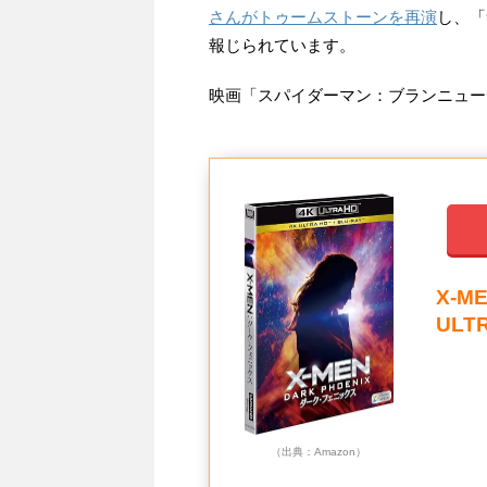
さんがトゥームストーンを再演
し、「
報じられています。
映画「スパイダーマン：ブランニューデ
X-M
ULTR
（出典：Amazon）