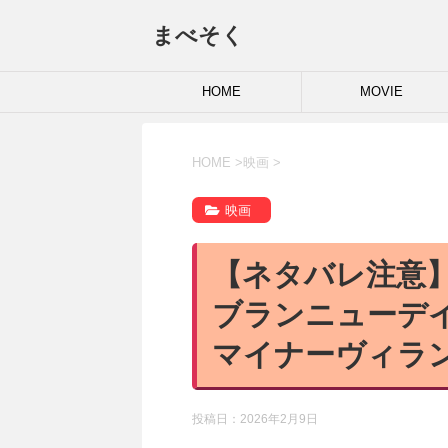
まべそく
HOME
MOVIE
HOME
>
映画
>
映画
【ネタバレ注意
ブランニューデイ
マイナーヴィラ
投稿日：
2026年2月9日