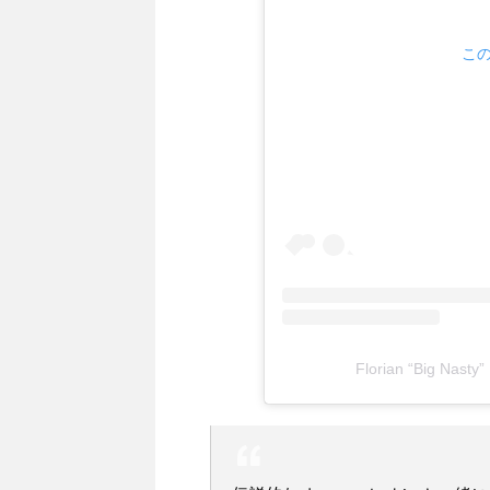
この
Florian “Big Na