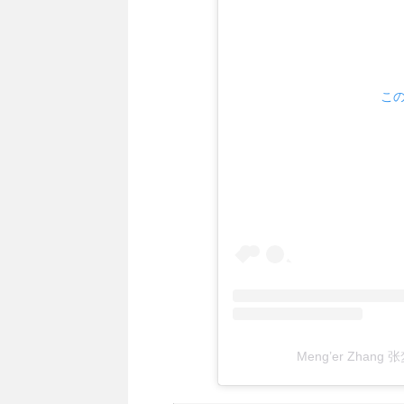
この
Meng’er Zhan