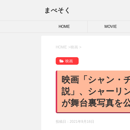
まべそく
HOME
MOVIE
HOME
>
映画
>
映画
映画「シャン・
説」、シャーリ
が舞台裏写真を
投稿日：
2021年9月16日