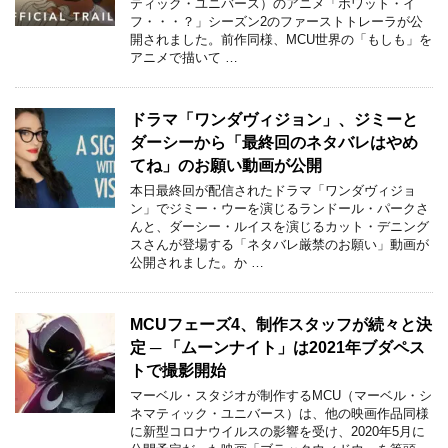
ティック・ユニバース）のアニメ「ホワット・イ
フ・・・？」シーズン2のファーストトレーラが公
開されました。前作同様、MCU世界の「もしも」を
アニメで描いて …
ドラマ「ワンダヴィジョン」、ジミーと
ダーシーから「最終回のネタバレはやめ
てね」のお願い動画が公開
本日最終回が配信されたドラマ「ワンダヴィジョ
ン」でジミー・ウーを演じるランドール・パークさ
んと、ダーシー・ルイスを演じるカット・デニング
スさんが登場する「ネタバレ厳禁のお願い」動画が
公開されました。か …
MCUフェーズ4、制作スタッフが続々と決
定 ─ 「ムーンナイト」は2021年ブダペス
トで撮影開始
マーベル・スタジオが制作するMCU（マーベル・シ
ネマティック・ユニバース）は、他の映画作品同様
に新型コロナウイルスの影響を受け、2020年5月に