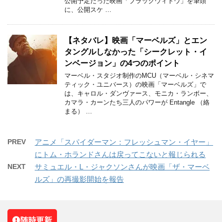
公開予定だった映画「ブラックウィドウ」を筆頭
に、公開スケ …
【ネタバレ】映画「マーベルズ」とエン
タングルしなかった「シークレット・イ
ンベージョン」の4つのポイント
マーベル・スタジオ制作のMCU（マーベル・シネマ
ティック・ユニバース）の映画「マーベルズ」で
は、キャロル・ダンヴァース、モニカ・ランボー、
カマラ・カーンたち三人のパワーが Entangle （絡
まる） …
PREV
アニメ「スパイダーマン：フレッシュマン・イヤー」
にトム・ホランドさんは戻ってこないと報じられる
NEXT
サミュエル・L・ジャクソンさんが映画「ザ・マーベ
ルズ」の再撮影開始を報告
随時更新