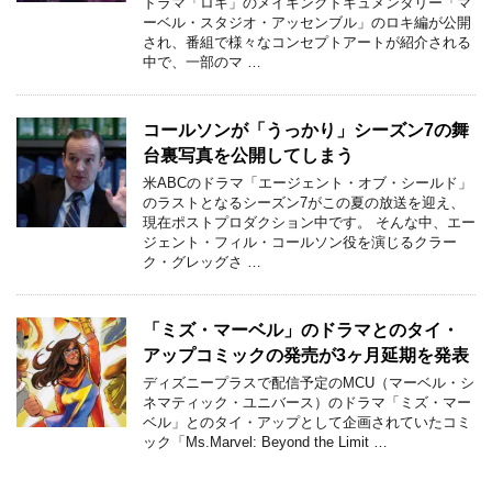
ドラマ「ロキ」のメイキングドキュメンタリー「マ
ーベル・スタジオ・アッセンブル」のロキ編が公開
され、番組で様々なコンセプトアートが紹介される
中で、一部のマ …
コールソンが「うっかり」シーズン7の舞
台裏写真を公開してしまう
米ABCのドラマ「エージェント・オブ・シールド」
のラストとなるシーズン7がこの夏の放送を迎え、
現在ポストプロダクション中です。 そんな中、エー
ジェント・フィル・コールソン役を演じるクラー
ク・グレッグさ …
「ミズ・マーベル」のドラマとのタイ・
アップコミックの発売が3ヶ月延期を発表
ディズニープラスで配信予定のMCU（マーベル・シ
ネマティック・ユニバース）のドラマ「ミズ・マー
ベル」とのタイ・アップとして企画されていたコミ
ック「Ms.Marvel: Beyond the Limit …