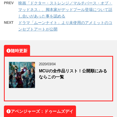
PREV
映画「ドクター・ストレンジ／マルチバース・オブ・
マッドネス」、脚本家がデッドプール登場について話
し合いがあった事を認める
NEXT
ドラマ「ムーンナイト」より未使用のアメミットのコ
ンセプトアートが公開
随時更新
2020/03/04
MCUの全作品リスト！公開順にみる
ならこの一覧
アベンジャーズ：ドゥームズデイ