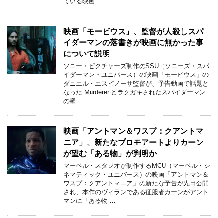
ている映画 …
映画「モービウス」、監督が人殺しスパ
イダーマンの落書きが映画に無かった事
について説明
ソニー・ピクチャーズ制作のSSU（ソニーズ・スパ
イダーマン・ユニバース）の映画「モービウス」の
ダニエル・エスピノーサ監督が、予告動画で話題と
なった Murderer とラクガキされたスパイダーマン
の壁 …
映画「アントマン＆ワスプ：クアントマ
ニア」、新たなプロモアートよりカーン
が望む「ある物」が判明か
マーベル・スタジオが制作するMCU（マーベル・シ
ネマティック・ユニバース）の映画「アントマン＆
ワスプ：クアントマニア」の新たな予告が先日公開
され、本作のヴィランである征服者カーンがアント
マンに「ある物 …