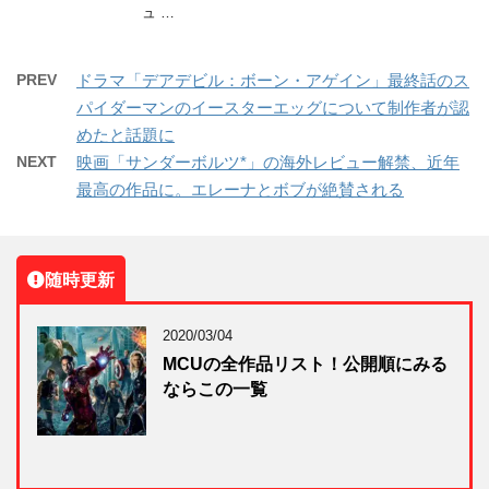
ュ …
PREV
ドラマ「デアデビル：ボーン・アゲイン」最終話のス
パイダーマンのイースターエッグについて制作者が認
めたと話題に
NEXT
映画「サンダーボルツ*」の海外レビュー解禁、近年
最高の作品に。エレーナとボブが絶賛される
随時更新
2020/03/04
MCUの全作品リスト！公開順にみる
ならこの一覧