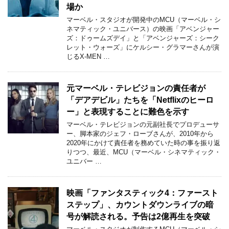
場か
マーベル・スタジオが開発中のMCU（マーベル・シ
ネマティック・ユニバース）の映画「アベンジャー
ズ：ドゥームズデイ」と「アベンジャーズ：シーク
レット・ウォーズ」にケルシー・グラマーさんが演
じるX-MEN …
元マーベル・テレビジョンの責任者が
「デアデビル」たちを「Netflixのヒーロ
ー」と表現することに難色を示す
マーベル・テレビジョンの元副社長でプロデューサ
ー、脚本家のジェフ・ローブさんが、2010年から
2020年にかけて責任者を務めていた時の事を振り返
りつつ、最近、MCU（マーベル・シネマティック・
ユニバー …
映画「ファンタスティック4：ファースト
ステップ」、カウントダウンライブの暗
号が解読される。予告は2億再生を突破