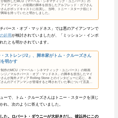
オが制作したMCU（マーベル・シネマティック・ユニバース）の
「アイアンマン」の初期の脚本を担当したアルフレッド・ガフさん
ーさんがポッドキャストに出演し、当時、トニー・スターク役にト
が興味を持っていたと明かしました。
チバース・オブ・マッドネス」では悪のアイアンマンで
の起用
が検討されていましたが、「ミッション・インポ
れたとも明かされています。
ー・ストレンジ2」、脚本家がトム・クルーズさん
相を明かす
オ制作のMCU（マーベル・シネマティック・ユニバース）の映画
レンジ／マルチバース・オブ・マッドネス」の脚本を担当したマイ
んが海外メディア Rolling Stone とのインタビューに応じ、本
ズさんのアイアンマンが登場すると噂されていた事について言及し
ューで、トム・クルーズさんはトニー・スタークを演じ
かれ、次のように答えていました。
した。ロバート・ダウニーが大好きだし、彼以外にこの