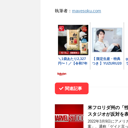
執筆者：
mavesoku.com
関連記事
米フロリダ州の「
スタジオが反対を
2022年3月9日にア
案」、通称「ゲイと言