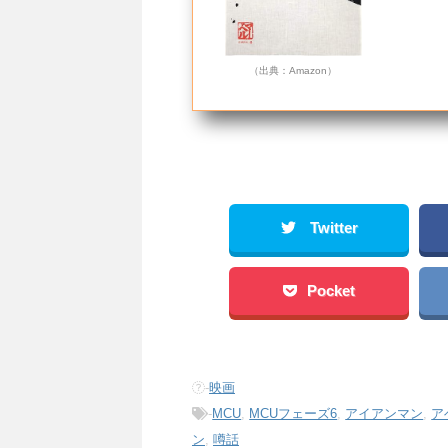
（出典：Amazon）
Twitter
Pocket
-
映画
-
MCU
,
MCUフェーズ6
,
アイアンマン
,
ア
ン
,
噂話