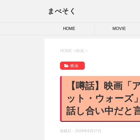
まべそく
HOME
MOVIE
HOME
>
映画
>
映画
【噂話】映画「
ット・ウォーズ
話し合い中だと
投稿日：
2026年6月27日