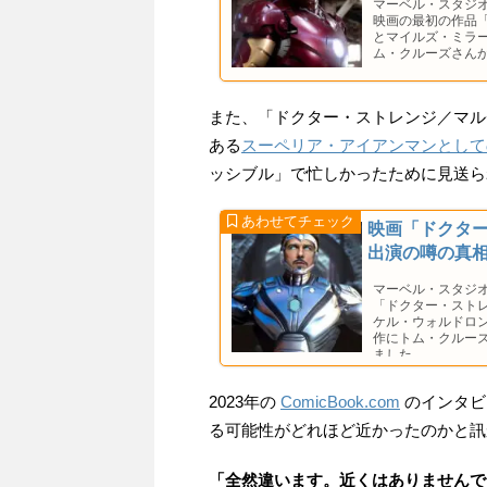
マーベル・スタジ
映画の最初の作品
とマイルズ・ミラ
ム・クルーズさん
また、「ドクター・ストレンジ／マル
ある
スーペリア・アイアンマンとして
ッシブル」で忙しかったために見送ら
映画「ドクタ
出演の噂の真
マーベル・スタジ
「ドクター・スト
ケル・ウォルドロンさ
作にトム・クルー
ました。
2023年の
ComicBook.com
のインタビ
る可能性がどれほど近かったのかと訊
「全然違います。近くはありませんで