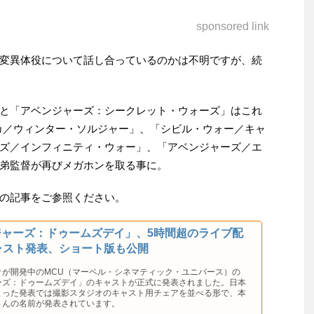
sponsored link
変異体役について話し合っているのかは不明ですが、続
と「アベンジャーズ：シークレット・ウォーズ」はこれ
カ／ウィンター・ソルジャー」、「シビル・ウォー／キャ
ズ／インフィニティ・ウォー」、「アベンジャーズ／エ
弟監督が再びメガホンを取る事に。
の記事をご参照ください。
ジャーズ：ドゥームズデイ」、5時間超のライブ配
ャスト発表、ショート版も公開
オが開発中のMCU（マーベル・シネマティック・ユニバース）の
ーズ：ドゥームズデイ」のキャストが正式に発表されました。日本
まった発表では撮影スタジオのキャスト用チェアを並べる形で、本
さんの名前が発表されています。