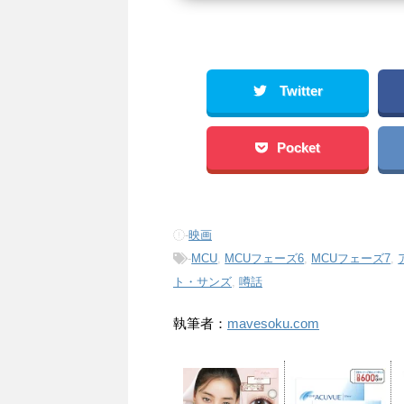
Twitter
Pocket
-
映画
-
MCU
,
MCUフェーズ6
,
MCUフェーズ7
,
ト・サンズ
,
噂話
執筆者：
mavesoku.com