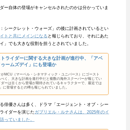
ダー自体の登場がキャンセルされたのかは分かっていま
：シークレット・ウォーズ」の後に計画されているとい
イトと共にメインになる
と報じられており、それにあた
イ」でも大きな役割を担うとされていました。
ストライダーに関する大きな計画が進行中、「アベ
ドゥームズデイ」にも登場か
オがMCU（マーベル・シネマティック・ユニバース）にゴースト
るべく、大きな計画を進行中だと複数の海外スクーパーが報じてい
イダーは古くから登場が期待されているキャラクターで、最近では
4」に登場するとの噂も報じられていました。
る俳優さんは多く、ドラマ「エージェント・オブ・シー
ライダーを演じた
ガブリエル・ルナさんは、2025年のイ
語っていました。