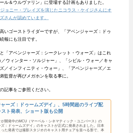
ール＆ウルヴァリン」に登場する計画もありました。
」でジョニー・ブレイズを演じたニコラス・ケイジさんにオ
ズさんが認めています。
高いゴーストライダーですが、「アベンジャーズ：ドゥ
続報にも注目です。
と「アベンジャーズ：シークレット・ウォーズ」はこれ
カ／ウィンター・ソルジャー」、「シビル・ウォー／キャ
ズ／インフィニティ・ウォー」、「アベンジャーズ／エ
弟監督が再びメガホンを取る事に。
の記事をご参照ください。
ジャーズ：ドゥームズデイ」、5時間超のライブ配
ャスト発表、ショート版も公開
オが開発中のMCU（マーベル・シネマティック・ユニバース）の
ーズ：ドゥームズデイ」のキャストが正式に発表されました。日本
まった発表では撮影スタジオのキャスト用チェアを並べる形で、本