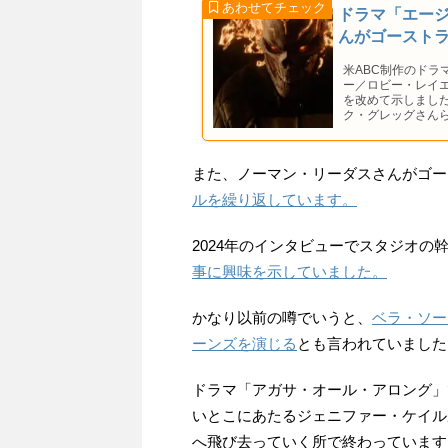
ドラマ「エー
んがゴースト
米ABC制作のドラ
ー／ロビー・レイ
を改めて示しまし
ク・グレッグさん
また、ノーマン・リーダスさんがゴー
ルを繰り返しています。
2024年のインタビューでスタジオの
事に興味を示していました。
かなり以前の噂でいうと、
ベラ・ソー
ーンズを演じる
とも言われていました
ドラマ「アガサ・オール・アロング」
いとこにあたるジェニファー・ケイル
へ飛び去っていく所で終わっています