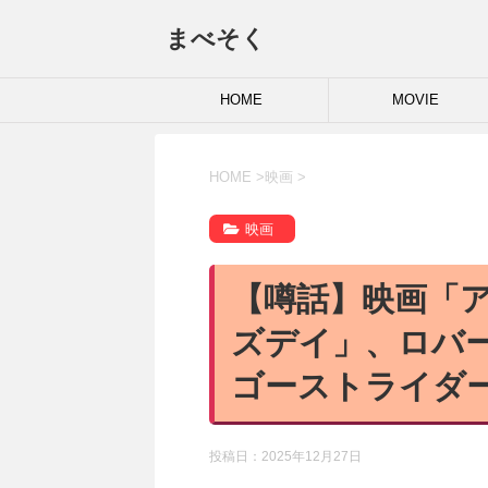
まべそく
HOME
MOVIE
HOME
>
映画
>
映画
【噂話】映画「
ズデイ」、ロバ
ゴーストライダ
投稿日：
2025年12月27日