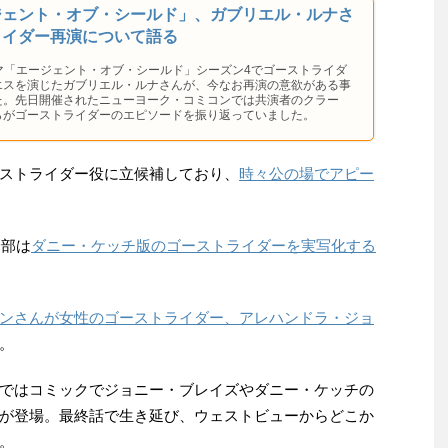
ジェント・オブ・シールド」、ガブリエル・ルナさ
ライダー再演について語る
マ「エージェント・オブ・シールド」シーズン4でゴーストライダ
エスを演じたガブリエル・ルナさんが、今なお再演の意欲がある事
た。先日開催されたニューヨーク・コミコンでは共演者のクラー
らがゴーストライダーのエピソードを振り返っていました。
ストライダー役に立候補しており、
時々公の場でアピー
幹部は
ダニー・ケッチ版のゴーストライダーを実写化する
ンさんが女性のゴーストライダー、アレハンドラ・ジョ
。
ではコミックでジョニー・ブレイズやダニー・ケッチの
が登場。最終話で生き延び、ウェストビューからどこか
。