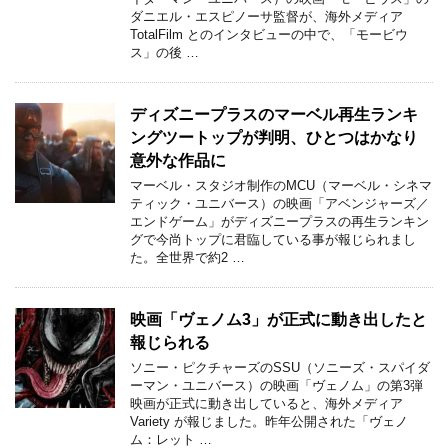
ダニエル・エスピノーサ監督が、海外メディア
TotalFilm とのインタビューの中で、「モービウ
ス」の後 …
ディズニープラスのマーベル再生ランキ
ングツートップが判明、ひとつはかなり
意外な作品に
マーベル・スタジオ制作のMCU（マーベル・シネマ
ティック・ユニバース）の映画「アベンジャーズ／
エンドゲーム」がディズニープラスの再生ランキン
グで今尚トップに君臨している事が報じられまし
た。全世界で約2 …
映画「ヴェノム3」が正式に動き出したと
報じられる
ソニー・ピクチャーズのSSU（ソニーズ・スパイダ
ーマン・ユニバース）の映画「ヴェノム」の第3弾
映画が正式に動き出していると、海外メディア
Variety が報じました。昨年公開された「ヴェノ
ム：レット …