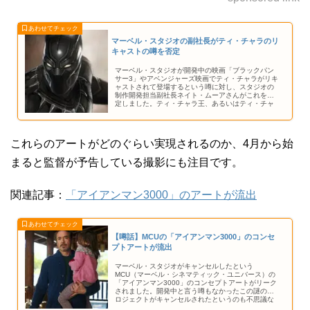
マーベル・スタジオの副社長がティ・チャラのリ
キャストの噂を否定
マーベル・スタジオが開発中の映画「ブラックパン
サー3」やアベンジャーズ映画でティ・チャラがリキ
ャストされて登場するという噂に対し、スタジオの
制作開発担当副社長ネイト・ムーアさんがこれを否
定しました。ティ・チャラ王、あるいはティ・チャ
ラ王子を新たなブラックパンサーにと考えるファン
の想像はこれにて一旦沈静化を図られるようです。
これらのアートがどのぐらい実現されるのか、4月から始
まると監督が予告している撮影にも注目です。
関連記事：
「アイアンマン3000」のアートが流出
【噂話】MCUの「アイアンマン3000」のコンセ
プトアートが流出
マーベル・スタジオがキャンセルしたという
MCU（マーベル・シネマティック・ユニバース）の
「アイアンマン3000」のコンセプトアートがリーク
されました。開発中と言う噂もなかったこの謎のプ
ロジェクトがキャンセルされたというのも不思議な
感覚ですが、アート自体はエキサイティングな内容