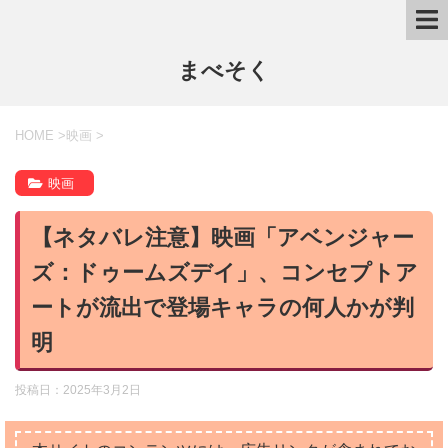
まべそく
HOME
>
映画
>
映画
【ネタバレ注意】映画「アベンジャー
ズ：ドゥームズデイ」、コンセプトア
ートが流出で登場キャラの何人かが判
明
投稿日：
2025年3月2日