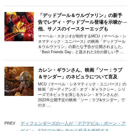
「デッドプール＆ウルヴァリン」の新予
告でレディ・デッドプール登場を示唆か ─
他、サノスのイースターエッグも
マーベル・スタジオが制作するMCU（マーベル・シ
ネマティック・ユニバース）の映画「デッドプール
＆ウルヴァリン」の新たな予告が公開されました。
「Best Friends Day」と題された1分の新しい予 …
カレン・ギランさん、映画「ソー：ラブ
＆サンダー」のネビュラについて言及
MCU（マーベル・シネマティック・ユニバース）の
映画「ガーディアンズ・オブ・ギャラクシー」シリ
ーズでネビュラを演じるカレン・ギランさんが、
2022年公開予定の映画「ソー：ラブ&サンダー」で
のタ …
PREV
ディフェンダーズの一人が「デアデビル：ボーン・ア
ゲイン」S2のロケ地へ向かう様子を投稿する