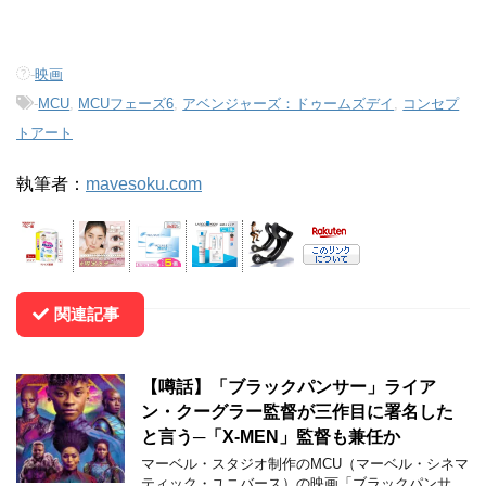
-
映画
-
MCU
,
MCUフェーズ6
,
アベンジャーズ：ドゥームズデイ
,
コンセプ
トアート
執筆者：
mavesoku.com
関連記事
【噂話】「ブラックパンサー」ライア
ン・クーグラー監督が三作目に署名した
と言う─「X-MEN」監督も兼任か
マーベル・スタジオ制作のMCU（マーベル・シネマ
ティック・ユニバース）の映画「ブラックパンサ