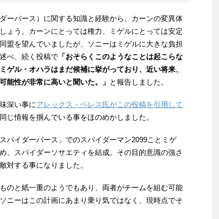
ダーバース）に関する知識と経験から、カーンの変異体
しょう。カーンにとっては権力、ミゲルにとっては安定
同盟を望んでいましたが、ソニーはミゲルに大きな負担
述べ、続く投稿で
「おそらくこのようなことは起こらな
ミゲル・オハラはまだ候補に挙がっており、近い将来、
可能性が非常に高いと聞いた。」
と報告しました。
味深い事に
アレックス・ペレス氏がこの投稿を引用して
同じ情報を掴んでいる事をほのめかしました。
スパイダーバース」でのスパイダーマン2099ことミゲ
め、スパイダーソサエティを結成。その目的意識の強さ
敵対する事になりました。
ものと紙一重のようでもあり、両者がチームを組む可能
ソニーはこの計画にあまり乗り気ではなく、現時点でそ