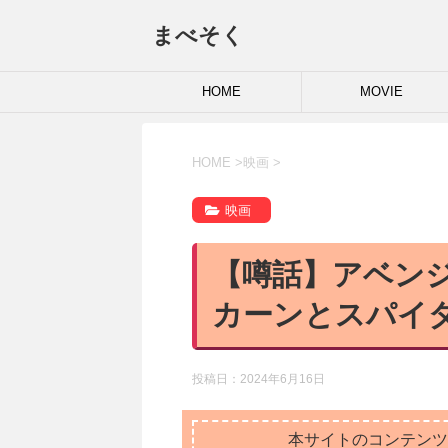
まべそく
HOME
MOVIE
HOME
>
映画
>
映画
【噂話】アベン
カーンとスパイダ
投稿日：
2024年6月16日
本サイトのコンテンツ