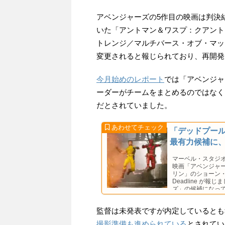
アベンジャーズの5作目の映画は判決
いた「アントマン＆ワスプ：クアント
トレンジ／マルチバース・オブ・マッ
変更されると報じられており、再開発
今月始めのレポート
では「アベンジャ
ーダーがチームをまとめるのではなく
だとされていました。
「デッドプー
最有力候補に、
マーベル・スタジ
映画「アベンジャ
リン」のショーン
Deadline 
ズ」の候補になっ
監督は未発表ですが内定しているとも
撮影準備も進められている
とされてい