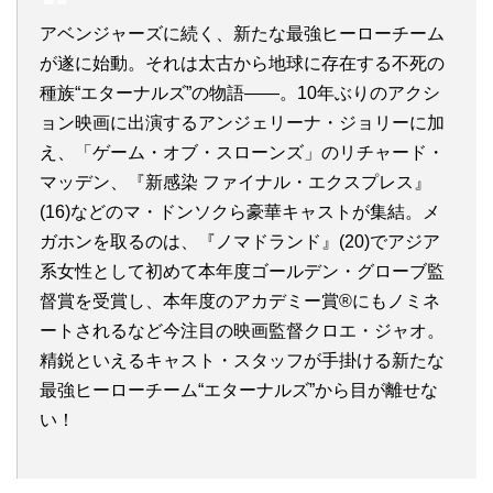
アベンジャーズに続く、新たな最強ヒーローチーム
が遂に始動。それは太古から地球に存在する不死の
種族“エターナルズ”の物語――。10年ぶりのアクシ
ョン映画に出演するアンジェリーナ・ジョリーに加
え、「ゲーム・オブ・スローンズ」のリチャード・
マッデン、『新感染 ファイナル・エクスプレス』
(16)などのマ・ドンソクら豪華キャストが集結。メ
ガホンを取るのは、『ノマドランド』(20)でアジア
系女性として初めて本年度ゴールデン・グローブ監
督賞を受賞し、本年度のアカデミー賞®にもノミネ
ートされるなど今注目の映画監督クロエ・ジャオ。
精鋭といえるキャスト・スタッフが手掛ける新たな
最強ヒーローチーム“エターナルズ”から目が離せな
い！