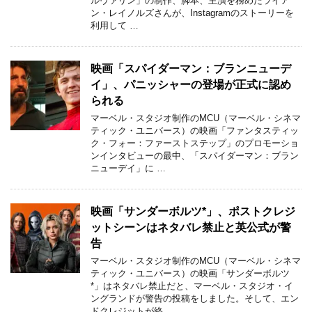
ルヴァリン」の制作、脚本、主演を務めたライア
ン・レイノルズさんが、Instagramのストーリーを
利用して …
映画「スパイダーマン：ブランニューデ
イ」、パニッシャーの登場が正式に認め
られる
マーベル・スタジオ制作のMCU（マーベル・シネマ
ティック・ユニバース）の映画「ファンタスティッ
ク・フォー：ファーストステップ」のプロモーショ
ンインタビューの最中、「スパイダーマン：ブラン
ニューデイ」に …
映画「サンダーボルツ*」、ポストクレジ
ットシーンはネタバレ禁止と英公式が警
告
マーベル・スタジオ制作のMCU（マーベル・シネマ
ティック・ユニバース）の映画「サンダーボルツ
*」はネタバレ禁止だと、マーベル・スタジオ・イ
ングランドが警告の投稿をしました。そして、エン
ドクレジットが終 …