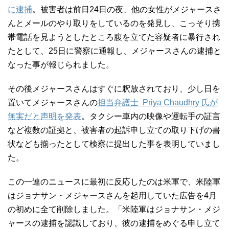
に逮捕
。被害者は前日24日の夜、他の女性がメジャースさ
んとメールのやり取りをしているのを発見し、こっそり携
帯電話を見ようとしたところ腹を立てた容疑者に暴行され
たとして、25日に警察に通報し、メジャースさんの逮捕と
なった事が報じられました。
その後メジャースさんはすぐに釈放されており、少し日を
置いてメジャースさんの
担当弁護士 Priya Chaudhry 氏が
無実だと声明を発表
。タクシー車内の映像や運転手の証言
など複数の証拠と、被害者の起訴申し立ての取り下げの書
状なども揃ったとして検察に提出した事を表明していまし
た。
この一連のニュースに最初に反応したのは米軍で、米陸軍
はジョナサン・メジャースさんを起用していた広告を4月
の初めに全て削除しました。「米陸軍はジョナサン・メジ
ャースの逮捕を認識しており、彼の逮捕をめぐる申し立て