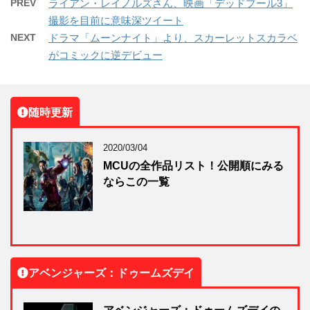
PREV
ライアン・レイノルズさん、映画「デッドプール3」
撮影を目前に意味深ツイート
NEXT
ドラマ「ムーンナイト」より、スカーレットスカラベ
がコミックに逆デビュー
随時更新
2020/03/04
MCUの全作品リスト！公開順にみる
ならこの一覧
アベンジャーズ：ドゥームズデイ