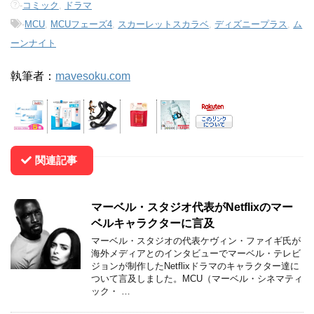
-
コミック
,
ドラマ
-
MCU
,
MCUフェーズ4
,
スカーレットスカラベ
,
ディズニープラス
,
ム
ーンナイト
執筆者：
mavesoku.com
関連記事
マーベル・スタジオ代表がNetflixのマー
ベルキャラクターに言及
マーベル・スタジオの代表ケヴィン・ファイギ氏が
海外メディアとのインタビューでマーベル・テレビ
ジョンが制作したNetflixドラマのキャラクター達に
ついて言及しました。MCU（マーベル・シネマティ
ック・ …